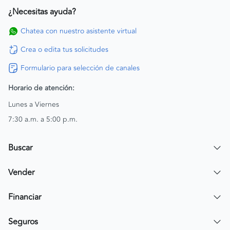
¿Necesitas ayuda?
Chatea con nuestro asistente virtual
Crea o edita tus solicitudes
Formulario para selección de canales
Horario de atención:
Lunes a Viernes
7:30 a.m. a 5:00 p.m.
Buscar
Encuentra un carro
Vender
Encuentra una moto
Publicar mi vehículo
Financiar
Contactar a un asesor
Simular crédito
Seguros