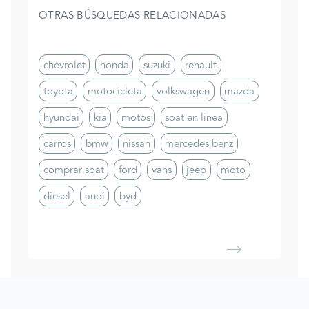
OTRAS BÚSQUEDAS RELACIONADAS
chevrolet
honda
suzuki
renault
toyota
motocicleta
volkswagen
mazda
hyundai
kia
motos
soat en linea
carros
bmw
nissan
mercedes benz
comprar soat
ford
vans
jeep
moto
diesel
audi
byd