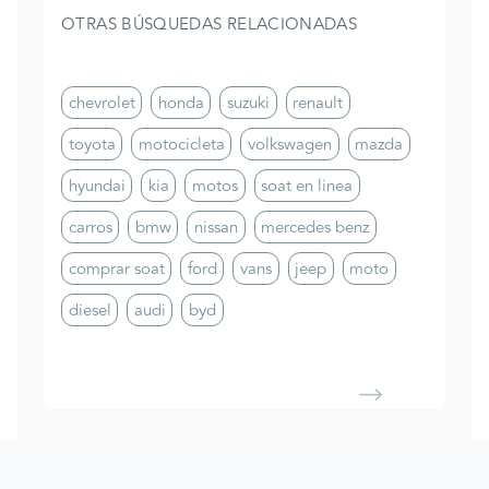
OTRAS BÚSQUEDAS RELACIONADAS
chevrolet
honda
suzuki
renault
toyota
motocicleta
volkswagen
mazda
hyundai
kia
motos
soat en linea
carros
bmw
nissan
mercedes benz
comprar soat
ford
vans
jeep
moto
diesel
audi
byd