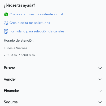
¿Necesitas ayuda?
Chatea con nuestro asistente virtual
Crea o edita tus solicitudes
Formulario para selección de canales
Horario de atención:
Lunes a Viernes
7:30 a.m. a 5:00 p.m.
Buscar
Encuentra un carro
Vender
Encuentra una moto
Publicar mi vehículo
Financiar
Contactar a un asesor
Simular crédito
Seguros