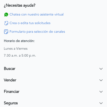
¿Necesitas ayuda?
Chatea con nuestro asistente virtual
Crea o edita tus solicitudes
Formulario para selección de canales
Horario de atención:
Lunes a Viernes
7:30 a.m. a 5:00 p.m.
Buscar
Encuentra un carro
Vender
Encuentra una moto
Publicar mi vehículo
Financiar
Contactar a un asesor
Simular crédito
Seguros