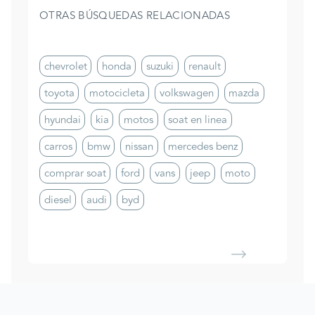
OTRAS BÚSQUEDAS RELACIONADAS
chevrolet
honda
suzuki
renault
toyota
motocicleta
volkswagen
mazda
hyundai
kia
motos
soat en linea
carros
bmw
nissan
mercedes benz
comprar soat
ford
vans
jeep
moto
diesel
audi
byd