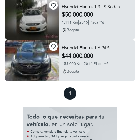
Hyundai Elantra 1.3 LS Sedan
$50.000.000
|
|
1.111 Km
2015
Placa **6
Bogota
Hyundai Elantra 1.6 GLS
$44.000.000
|
|
155.000 Km
2014
Placa **2
Bogota
1