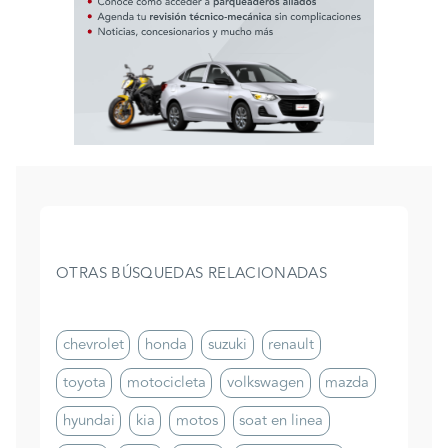
OTRAS BÚSQUEDAS RELACIONADAS
chevrolet
honda
suzuki
renault
toyota
motocicleta
volkswagen
mazda
hyundai
kia
motos
soat en linea