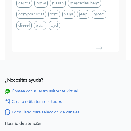
carros
bmw
nissan
mercedes benz
comprar soat
ford
vans
jeep
moto
diesel
audi
byd
¿Necesitas ayuda?
Chatea con nuestro asistente virtual
Crea o edita tus solicitudes
Formulario para selección de canales
Horario de atención: