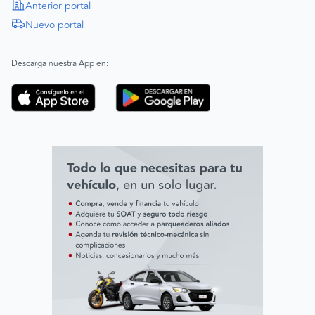
Política de Derechos Humanos
Anterior portal
Nuevo portal
|
SAGRILAFT
Español
Inglés
|
ABAC
Español
Inglés
Descarga nuestra App en:
Código de ética
Línea ética ADL digital Lab
Línea ética AVAL