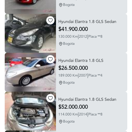
Bogota
Hyundai Elantra 1.8 GLS Sedan
$41.900.000
|
|
130.000 Km
2012
Placa **8
Bogota
Hyundai Elantra 1.8 GLS
$26.500.000
|
|
189.000 Km
2007
Placa **4
Bogota
Hyundai Elantra 1.8 GLS Sedan
$52.000.000
|
|
114.000 Km
2014
Placa **8
Bogota