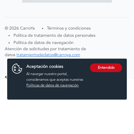
©
2026
CarroYa
Términos y condiciones
•
Política de tratamiento de datos personales
•
Política de datos de navegación
•
Atención de solicitudes por tratamiento de
datos
tratamientodedatos@carroya.com
Aceptación cookies
Entendido
Al navegar nuestro portal,
Síguenos en:
consideramos que aceptas nuestras
Políticas de datos de navegación
Comprar
Vender
Financiar
Seguros
Servicios
Noticias