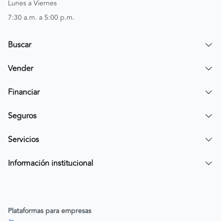
Lunes a Viernes
7:30 a.m. a 5:00 p.m.
Buscar
Encuentra un carro
Vender
Encuentra una moto
Publicar mi vehículo
Financiar
Contactar a un asesor
Simular crédito
Seguros
Compra de cartera
Compra tu SOAT
Servicios
Tarjeta de Credito AV Villas CarroYa
Compra tu Todo Riesgo
Compra y Venta Segura
Información institucional
FacilPass
Política de Sostenibilidad
Parqueadero a tu alcance
Política de Diversidad Equidad e Inclusión (DEI)
Plataformas para empresas