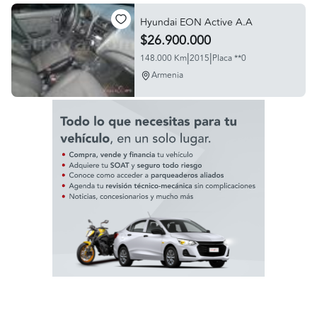
Hyundai EON Active A.A
$26.900.000
|
|
148.000 Km
2015
Placa **0
Armenia