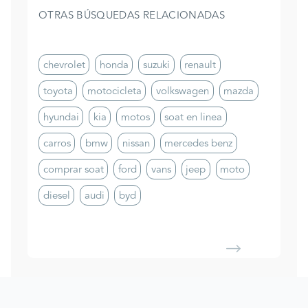
OTRAS BÚSQUEDAS RELACIONADAS
chevrolet
honda
suzuki
renault
toyota
motocicleta
volkswagen
mazda
hyundai
kia
motos
soat en linea
carros
bmw
nissan
mercedes benz
comprar soat
ford
vans
jeep
moto
diesel
audi
byd