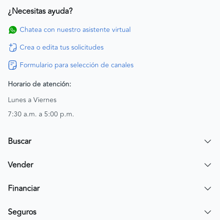
¿Necesitas ayuda?
Chatea con nuestro asistente virtual
Crea o edita tus solicitudes
Formulario para selección de canales
Horario de atención:
Lunes a Viernes
7:30 a.m. a 5:00 p.m.
Buscar
Encuentra un carro
Vender
Encuentra una moto
Publicar mi vehículo
Financiar
Contactar a un asesor
Simular crédito
Seguros