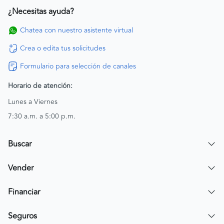
¿Necesitas ayuda?
Chatea con nuestro asistente virtual
Crea o edita tus solicitudes
Formulario para selección de canales
Horario de atención:
Lunes a Viernes
7:30 a.m. a 5:00 p.m.
Buscar
Encuentra un carro
Vender
Encuentra una moto
Publicar mi vehículo
Financiar
Contactar a un asesor
Simular crédito
Seguros