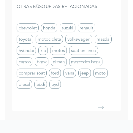
OTRAS BÚSQUEDAS RELACIONADAS
chevrolet
honda
suzuki
renault
toyota
motocicleta
volkswagen
mazda
hyundai
kia
motos
soat en linea
carros
bmw
nissan
mercedes benz
comprar soat
ford
vans
jeep
moto
diesel
audi
byd