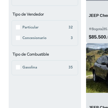
Tipo de Vendedor
JEEP Cher
Particular
32
|
Bogota
85
$85.500
Concesionario
3
Tipo de Combustible
Gasolina
35
JEEP Cher