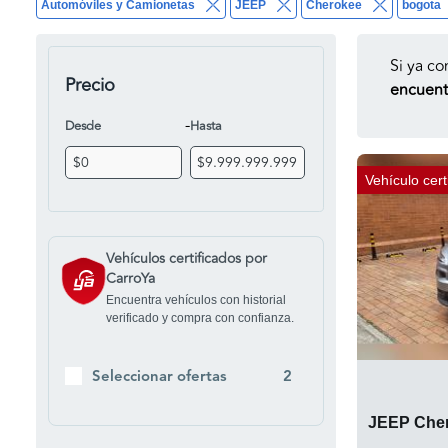
Automóviles y Camionetas
JEEP
Cherokee
bogota
Si ya co
Precio
encuentr
-
Desde
Hasta
Vehículo cert
Vehículos certificados por
CarroYa
Encuentra vehículos con historial
verificado y compra con confianza.
Seleccionar ofertas
2
JEEP Cher