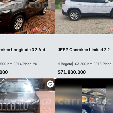
okee Longitude 3.2 Aut
JEEP Cherokee Limited 3.2
|
|
|
|
|
.500 Km
2014
Placa **0
Bogota
103.200 Km
2015
Placa 
.000
$71.800.000