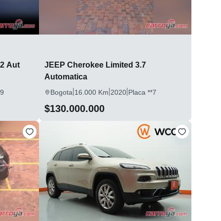
2 Aut
JEEP Cherokee Limited 3.7
Automatica
|
|
|
*9
Bogota
16.000 Km
2020
Placa **7
$130.000.000