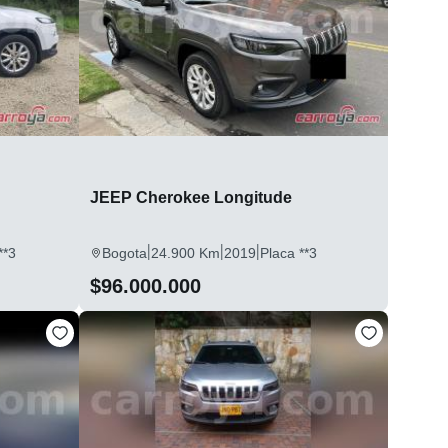
JEEP Cherokee Longitude
|
|
|
**3
Bogota
24.900 Km
2019
Placa **3
$96.000.000