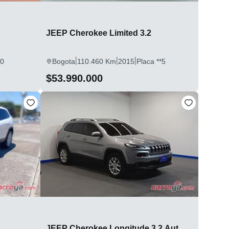
JEEP Cherokee Limited 3.2
|
|
|
*0
Bogota
110.460 Km
2015
Placa **5
$53.990.000
JEEP Cherokee Longitude 3.2 Aut