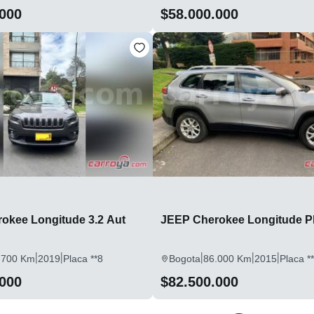
.000
$58.000.000
okee Longitude 3.2 Aut
JEEP Cherokee Longitude P
|
|
|
|
|
.700 Km
2019
Placa **8
Bogota
86.000 Km
2015
Placa *
.000
$82.500.000