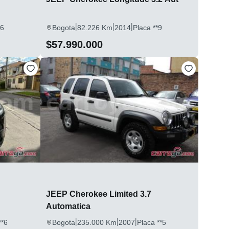
|
|
|
*6
Bogota
82.226 Km
2014
Placa **9
$57.990.000
JEEP Cherokee Limited 3.7
Automatica
|
|
|
**6
Bogota
235.000 Km
2007
Placa **5