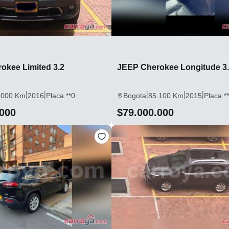
okee Limited 3.2
JEEP Cherokee Longitude 3.
|
|
|
|
|
.000 Km
2016
Placa **0
Bogota
85.100 Km
2015
Placa *
.000
$79.000.000