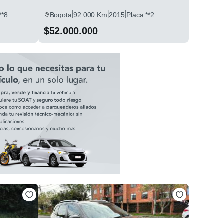
|
|
|
**8
Bogota
92.000 Km
2015
Placa **2
$52.000.000