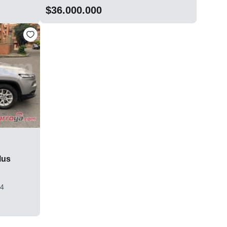
$36.000.000
lus
*4