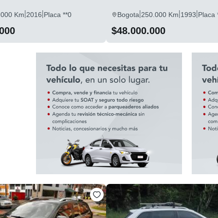
|
|
|
|
|
.000 Km
2016
Placa **0
Bogota
250.000 Km
1993
Placa 
.000
$48.000.000