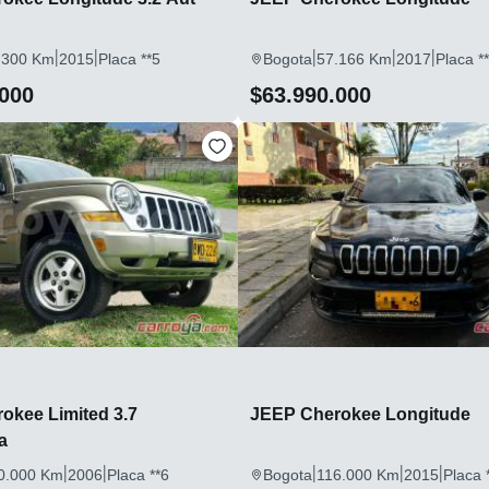
|
|
|
|
|
.300 Km
2015
Placa **5
Bogota
57.166 Km
2017
Placa *
.000
$63.990.000
okee Limited 3.7
JEEP Cherokee Longitude
a
|
|
|
|
|
0.000 Km
2006
Placa **6
Bogota
116.000 Km
2015
Placa 