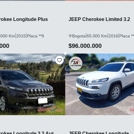
okee Longitude Plus
JEEP Cherokee Limited 3.2
|
|
|
|
|
.000 Km
2015
Placa **9
Bogota
65.000 Km
2016
Placa *
.000
$96.000.000
okee Longitude 3.2 Aut
JEEP Cherokee Longitude