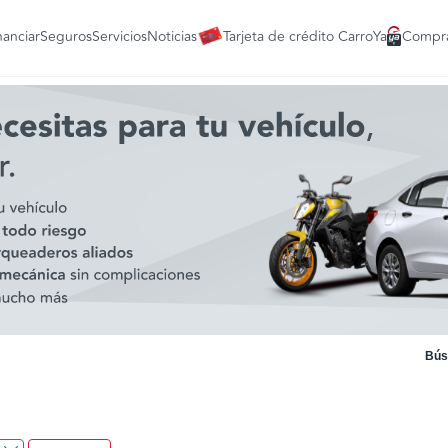
nanciar
Seguros
Servicios
Noticias
Tarjeta de crédito CarroYa
Compra
Bús