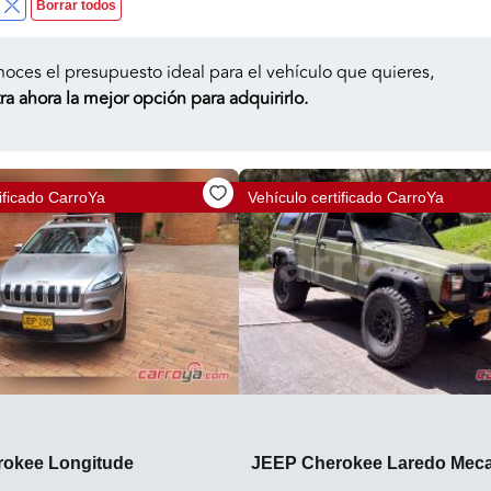
Borrar todos
noces el presupuesto ideal para el vehículo que quieres,
a ahora la mejor opción para adquirirlo.
ificado
CarroYa
Vehículo certificado
CarroYa
okee Longitude
JEEP Cherokee Laredo Meca