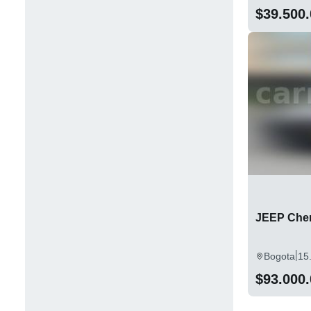
$39.500
JEEP Cher
|
Bogota
15
$93.000