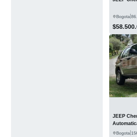
|
Bogota
86
$58.500
JEEP Cher
Automatic
|
Bogota
15