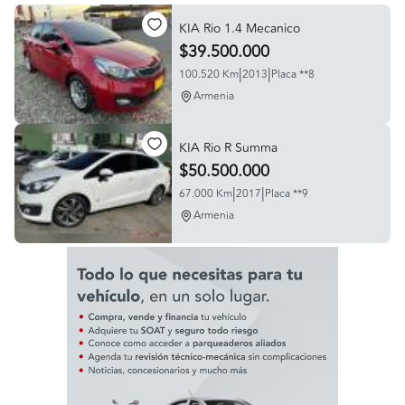
KIA Rio 1.4 Mecanico
$39.500.000
|
|
100.520 Km
2013
Placa **8
Armenia
KIA Rio R Summa
$50.500.000
|
|
67.000 Km
2017
Placa **9
Armenia