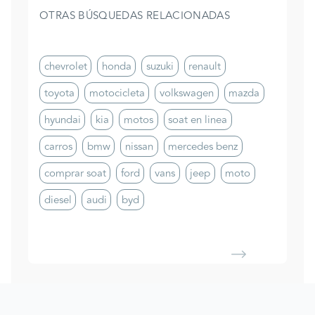
OTRAS BÚSQUEDAS RELACIONADAS
chevrolet
honda
suzuki
renault
toyota
motocicleta
volkswagen
mazda
hyundai
kia
motos
soat en linea
carros
bmw
nissan
mercedes benz
comprar soat
ford
vans
jeep
moto
diesel
audi
byd