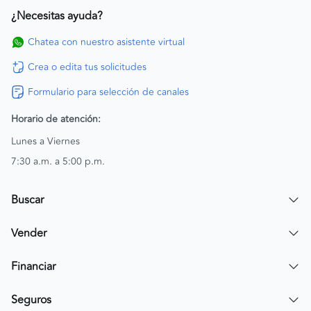
¿Necesitas ayuda?
Chatea con nuestro asistente virtual
Crea o edita tus solicitudes
Formulario para selección de canales
Horario de atención:
Lunes a Viernes
7:30 a.m. a 5:00 p.m.
Buscar
Encuentra un carro
Vender
Encuentra una moto
Publicar mi vehículo
Financiar
Contactar a un asesor
Simular crédito
Seguros