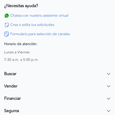
¿Necesitas ayuda?
Chatea con nuestro asistente virtual
Crea o edita tus solicitudes
Formulario para selección de canales
Horario de atención:
Lunes a Viernes
7:30 a.m. a 5:00 p.m.
Buscar
Encuentra un carro
Vender
Encuentra una moto
Publicar mi vehículo
Financiar
Contactar a un asesor
Simular crédito
Seguros