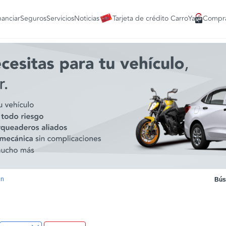
nanciar
Seguros
Servicios
Noticias
Tarjeta de crédito CarroYa
Compra
in
Bús