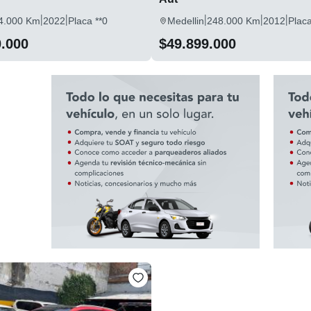
|
|
|
|
|
4.000 Km
2022
Placa **0
Medellin
248.000 Km
2012
Placa
0.000
$49.899.000