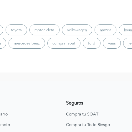
toyota
motocicleta
volkswagen
mazda
hyun
n
mercedes benz
comprar soat
ford
vans
j
Seguros
arro
Compra tu SOAT
 moto
Compra tu Todo Riesgo