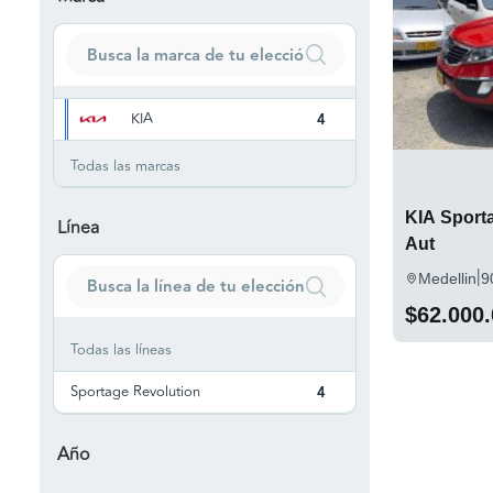
KIA
4
Todas las marcas
KIA Sporta
Línea
Aut
|
Medellin
9
$62.000
Todas las líneas
Sportage Revolution
4
Año