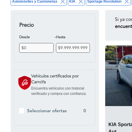
Automóviles y Camionetas
KIA
Sportage Revolution
Si ya co
Precio
encuentr
-
Desde
Hasta
Vehículos certificados por
CarroYa
Encuentra vehículos con historial
verificado y compra con confianza.
Seleccionar ofertas
0
KIA Sporta
Aut