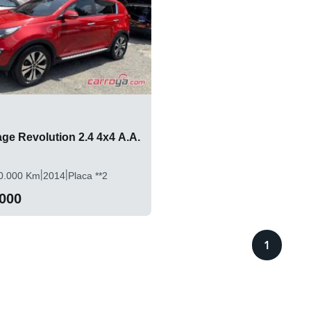
ge Revolution 2.4 4x4 A.A.
|
|
0.000 Km
2014
Placa **2
.000
1