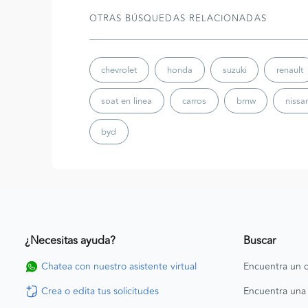
OTRAS BÚSQUEDAS RELACIONADAS
chevrolet
honda
suzuki
renault
soat en linea
carros
bmw
nissa
byd
¿Necesitas ayuda?
Buscar
Chatea con nuestro asistente virtual
Encuentra un c
Crea o edita tus solicitudes
Encuentra una