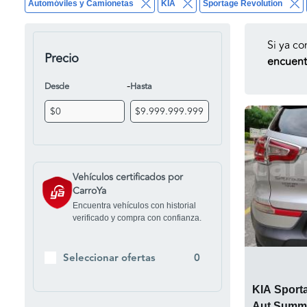
Automóviles y Camionetas
KIA
Sportage Revolution
Si ya co
Precio
encuentr
-
Desde
Hasta
Vehículos certificados por
CarroYa
Encuentra vehículos con historial
verificado y compra con confianza.
Seleccionar ofertas
0
KIA Sporta
Aut Summ