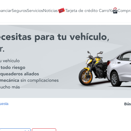
nanciar
Seguros
Servicios
Noticias
Tarjeta de crédito CarroYa
Compra
uesta
Bús