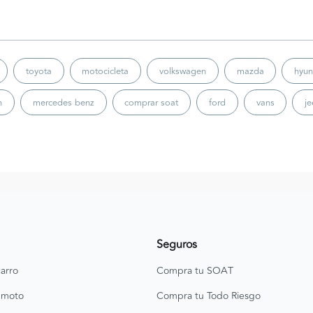
toyota
motocicleta
volkswagen
mazda
hyun
n
mercedes benz
comprar soat
ford
vans
j
Seguros
arro
Compra tu SOAT
 moto
Compra tu Todo Riesgo