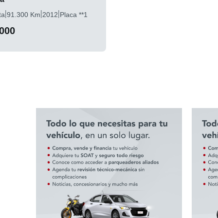
|
|
|
ta
91.300 Km
2012
Placa **1
.000