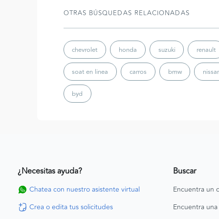
OTRAS BÚSQUEDAS RELACIONADAS
chevrolet
honda
suzuki
renault
soat en linea
carros
bmw
nissa
byd
¿Necesitas ayuda?
Buscar
Chatea con nuestro asistente virtual
Encuentra un c
Crea o edita tus solicitudes
Encuentra una