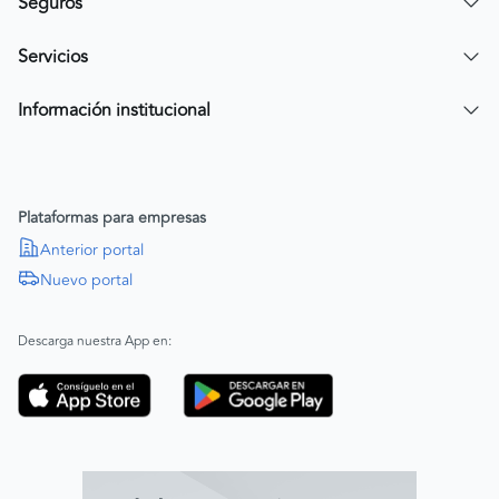
Simular crédito
Seguros
Compra de cartera
Compra tu SOAT
Servicios
Tarjeta de Credito AV Villas CarroYa
Compra tu Todo Riesgo
Compra y Venta Segura
Información institucional
FacilPass
Política de Sostenibilidad
Parqueadero a tu alcance
Política de Diversidad Equidad e Inclusión (DEI)
Plataformas para empresas
Política de Derechos Humanos
Anterior portal
Nuevo portal
|
SAGRILAFT
Español
Inglés
|
ABAC
Español
Inglés
Descarga nuestra App en:
Código de ética
Línea ética ADL digital Lab
Línea ética AVAL