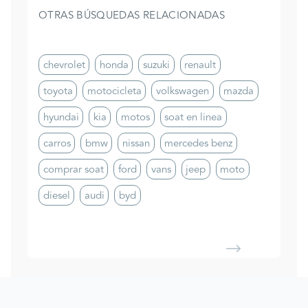
OTRAS BÚSQUEDAS RELACIONADAS
chevrolet
honda
suzuki
renault
toyota
motocicleta
volkswagen
mazda
hyundai
kia
motos
soat en linea
carros
bmw
nissan
mercedes benz
comprar soat
ford
vans
jeep
moto
diesel
audi
byd