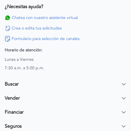
¿Necesitas ayuda?
Chatea con nuestro asistente virtual
Crea o edita tus solicitudes
Formulario para selección de canales
Horario de atención:
Lunes a Viernes
7:30 a.m. a 5:00 p.m.
Buscar
Encuentra un carro
Vender
Encuentra una moto
Publicar mi vehículo
Financiar
Contactar a un asesor
Simular crédito
Seguros