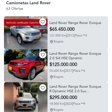
Camionetas Land Rover
63 Ofertas
Land Rover Range Rover Evoque
Vehículo certificado
CarroYa
$65.450.000
|
|
121.000 Km
2013
Placa **4
Bogota
Land Rover Range Rover Evoque
2.0 Si4 HSE Dynamic
$125.000.000
|
|
55.600 Km
2017
Placa **6
Bogota
Land Rover Range Rover Evoque
R Dynamic HSE 2.0 Suv
Automatico Hybrid
$295.000.000
|
|
18.000 Km
2023
Placa **9
Bogota