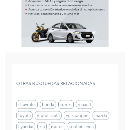
OTRAS BÚSQUEDAS RELACIONADAS
chevrolet
honda
suzuki
renault
toyota
motocicleta
volkswagen
mazda
hyundai
kia
motos
soat en linea