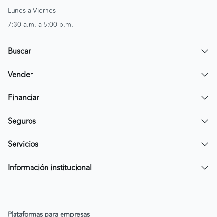
Lunes a Viernes
7:30 a.m. a 5:00 p.m.
Buscar
Encuentra un carro
Vender
Encuentra una moto
Publicar mi vehículo
Financiar
Contactar a un asesor
Simular crédito
Seguros
Compra de cartera
Compra tu SOAT
Servicios
Tarjeta de Credito AV Villas CarroYa
Compra tu Todo Riesgo
Compra y Venta Segura
Información institucional
FacilPass
Política de Sostenibilidad
Parqueadero a tu alcance
Política de Diversidad Equidad e Inclusión (DEI)
Plataformas para empresas