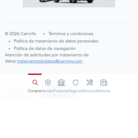
©
2026
CarroYa
Términos y condiciones
•
Política de tratamiento de datos personales
•
Política de datos de navegación
•
Atención de solicitudes por tratamiento de
Aceptación cookies
datos
tratamientodedatos@carroya.com
Entendido
Al navegar nuestro portal,
consideramos que aceptas nuestras
Políticas de datos de navegación
Síguenos en:
Comprar
Vender
Financiar
Seguros
Servicios
Noticias