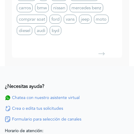
carros
bmw
nissan
mercedes benz
comprar soat
ford
vans
jeep
moto
diesel
audi
byd
¿Necesitas ayuda?
Chatea con nuestro asistente virtual
Crea o edita tus solicitudes
Formulario para selección de canales
Horario de atención: