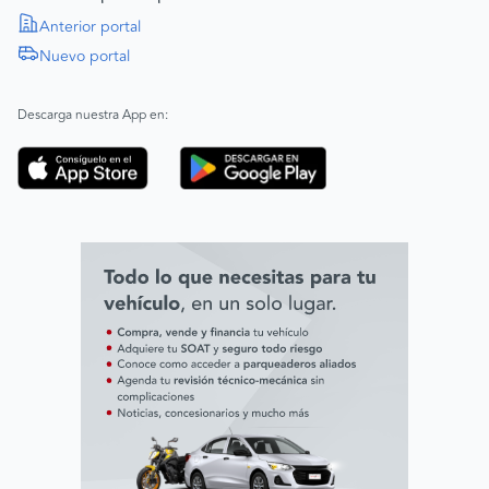
Política de Derechos Humanos
Anterior portal
Nuevo portal
|
SAGRILAFT
Español
Inglés
|
ABAC
Español
Inglés
Descarga nuestra App en:
Código de ética
Línea ética ADL digital Lab
Línea ética AVAL