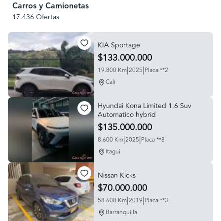
Carros y Camionetas
17.436 Ofertas
KIA Sportage
$133.000.000
|
|
19.800 Km
2025
Placa **2
Cali
Hyundai Kona Limited 1.6 Suv
Automatico hybrid
$135.000.000
|
|
8.600 Km
2025
Placa **8
Itagui
Nissan Kicks
$70.000.000
|
|
58.600 Km
2019
Placa **3
Barranquilla