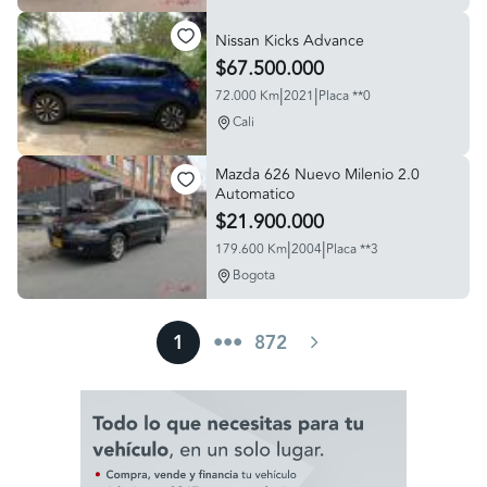
Nissan Kicks Advance
$67.500.000
|
|
72.000 Km
2021
Placa **0
Cali
Mazda 626 Nuevo Milenio 2.0
Automatico
$21.900.000
|
|
179.600 Km
2004
Placa **3
Bogota
1
•••
872