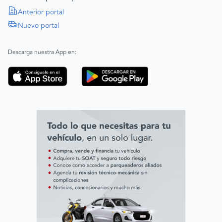
Política de Derechos Humanos
Anterior portal
Nuevo portal
|
SAGRILAFT
Español
Inglés
|
ABAC
Español
Inglés
Descarga nuestra App en:
Código de ética
Línea ética ADL digital Lab
Línea ética AVAL