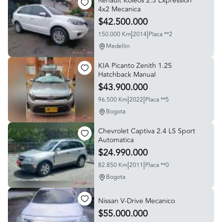
Renault Koleos 2.5 Expression
4x2 Mecanica
$42.500.000
|
|
150.000 Km
2014
Placa **2
Medellin
KIA Picanto Zenith 1.25
Hatchback Manual
$43.900.000
|
|
96.500 Km
2022
Placa **5
Bogota
Chevrolet Captiva 2.4 LS Sport
Automatica
$24.990.000
|
|
82.850 Km
2011
Placa **0
Bogota
Nissan V-Drive Mecanico
$55.000.000