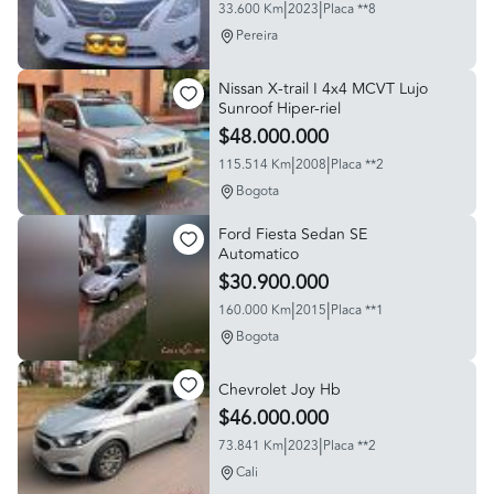
|
|
33.600 Km
2023
Placa **8
Pereira
Nissan X-trail I 4x4 MCVT Lujo
Sunroof Hiper-riel
$48.000.000
|
|
115.514 Km
2008
Placa **2
Bogota
Ford Fiesta Sedan SE
Automatico
$30.900.000
|
|
160.000 Km
2015
Placa **1
Bogota
Chevrolet Joy Hb
$46.000.000
|
|
73.841 Km
2023
Placa **2
Cali