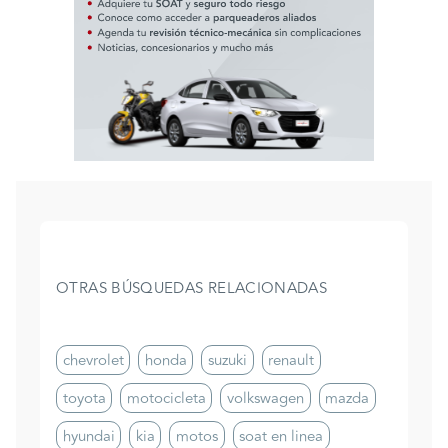
OTRAS BÚSQUEDAS RELACIONADAS
chevrolet
honda
suzuki
renault
toyota
motocicleta
volkswagen
mazda
hyundai
kia
motos
soat en linea