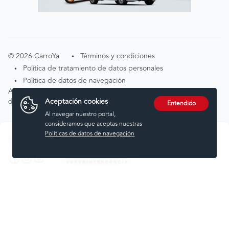
©
2026
CarroYa
Términos y condiciones
•
Política de tratamiento de datos personales
•
Política de datos de navegación
•
Atención de solicitudes por tratamiento de
Aceptación cookies
datos
tratamientodedatos@carroya.com
Entendido
Al navegar nuestro portal,
consideramos que aceptas nuestras
Políticas de datos de navegación
Síguenos en:
Comprar
Vender
Financiar
Seguros
Servicios
Noticias