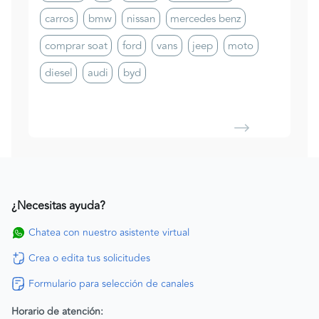
carros
bmw
nissan
mercedes benz
comprar soat
ford
vans
jeep
moto
diesel
audi
byd
¿Necesitas ayuda?
Chatea con nuestro asistente virtual
Crea o edita tus solicitudes
Formulario para selección de canales
Horario de atención: