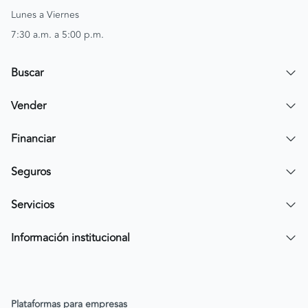
Lunes a Viernes
7:30 a.m. a 5:00 p.m.
Buscar
Encuentra un carro
Vender
Encuentra una moto
Publicar mi vehículo
Financiar
Contactar a un asesor
Simular crédito
Seguros
Compra de cartera
Compra tu SOAT
Servicios
Tarjeta de Credito AV Villas CarroYa
Compra tu Todo Riesgo
Compra y Venta Segura
Información institucional
FacilPass
Política de Sostenibilidad
Parqueadero a tu alcance
Política de Diversidad Equidad e Inclusión (DEI)
Plataformas para empresas