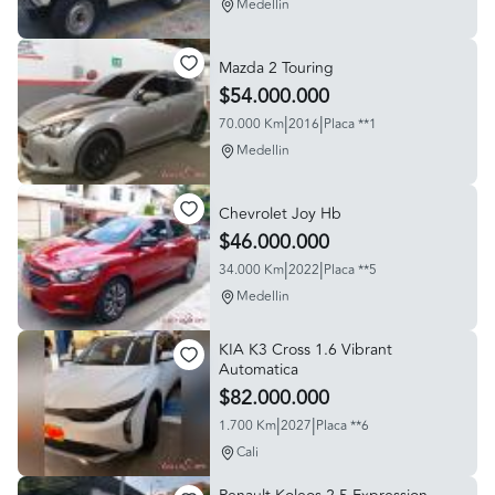
Medellin
Mazda 2 Touring
$54.000.000
|
|
70.000 Km
2016
Placa **1
Medellin
Chevrolet Joy Hb
$46.000.000
|
|
34.000 Km
2022
Placa **5
Medellin
KIA K3 Cross 1.6 Vibrant
Automatica
$82.000.000
|
|
1.700 Km
2027
Placa **6
Cali