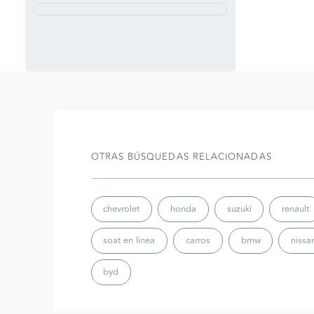
OTRAS BÚSQUEDAS RELACIONADAS
chevrolet
honda
suzuki
renault
soat en linea
carros
bmw
nissa
byd