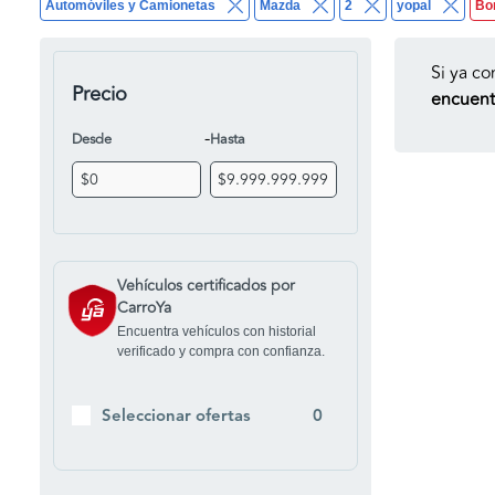
Automóviles y Camionetas
Mazda
2
yopal
Bo
Si ya co
Precio
encuentr
-
Desde
Hasta
Vehículos certificados por
CarroYa
Encuentra vehículos con historial
verificado y compra con confianza.
Seleccionar ofertas
0