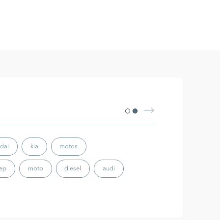
dai
kia
motos
eep
moto
diesel
audi