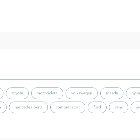
toyota
motocicleta
volkswagen
mazda
hyun
n
mercedes benz
comprar soat
ford
vans
j