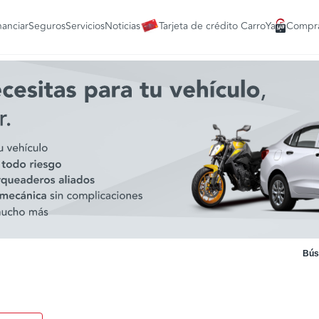
nanciar
Seguros
Servicios
Noticias
Tarjeta de crédito CarroYa
Compra
Bús