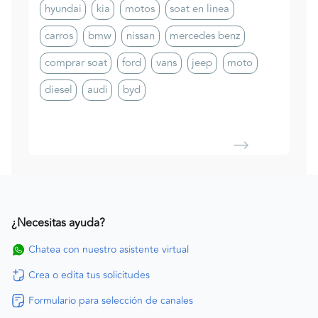
hyundai
kia
motos
soat en linea
carros
bmw
nissan
mercedes benz
comprar soat
ford
vans
jeep
moto
diesel
audi
byd
¿Necesitas ayuda?
Chatea con nuestro asistente virtual
Crea o edita tus solicitudes
Formulario para selección de canales