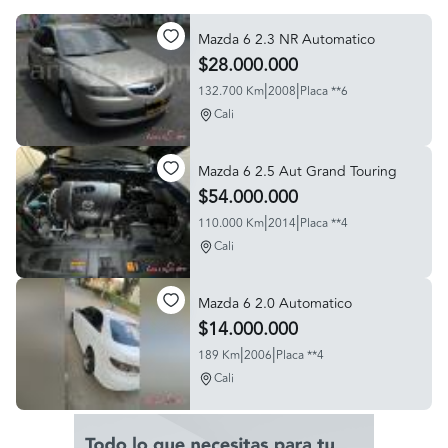
Mazda 6 2.3 NR Automatico
$28.000.000
|
|
132.700 Km
2008
Placa **6
Cali
Mazda 6 2.5 Aut Grand Touring
$54.000.000
|
|
110.000 Km
2014
Placa **4
Cali
Mazda 6 2.0 Automatico
$14.000.000
|
|
189 Km
2006
Placa **4
Cali