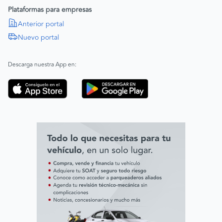
Política de Diversidad Equidad e Inclusión (DEI)
Plataformas para empresas
Política de Derechos Humanos
Anterior portal
Nuevo portal
|
SAGRILAFT
Español
Inglés
|
ABAC
Español
Inglés
Descarga nuestra App en:
Código de ética
Línea ética ADL digital Lab
Línea ética AVAL