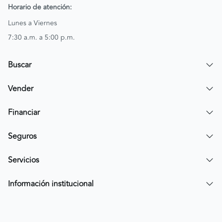
Horario de atención:
Lunes a Viernes
7:30 a.m. a 5:00 p.m.
Buscar
Encuentra un carro
Vender
Encuentra una moto
Publicar mi vehículo
Financiar
Contactar a un asesor
Simular crédito
Seguros
Compra de cartera
Compra tu SOAT
Servicios
Tarjeta de Credito AV Villas CarroYa
Compra tu Todo Riesgo
Compra y Venta Segura
Información institucional
FacilPass
Política de Sostenibilidad
Parqueadero a tu alcance