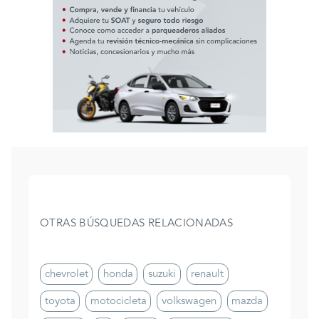
OTRAS BÚSQUEDAS RELACIONADAS
chevrolet
honda
suzuki
renault
toyota
motocicleta
volkswagen
mazda