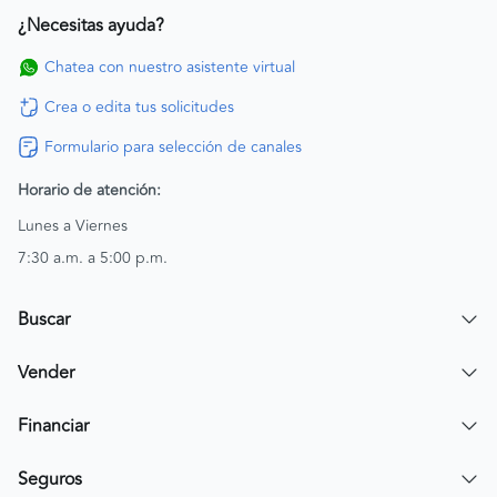
¿Necesitas ayuda?
Chatea con nuestro asistente virtual
Crea o edita tus solicitudes
Formulario para selección de canales
Horario de atención:
Lunes a Viernes
7:30 a.m. a 5:00 p.m.
Buscar
Encuentra un carro
Vender
Encuentra una moto
Publicar mi vehículo
Financiar
Contactar a un asesor
Simular crédito
Seguros