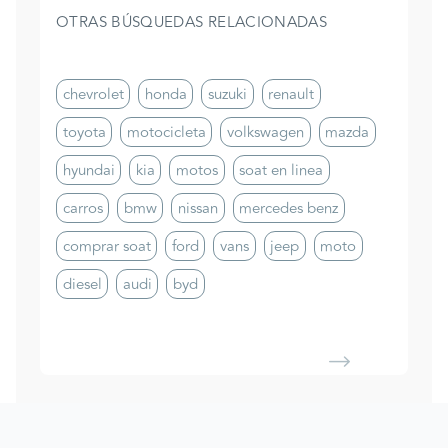
OTRAS BÚSQUEDAS RELACIONADAS
chevrolet
honda
suzuki
renault
toyota
motocicleta
volkswagen
mazda
hyundai
kia
motos
soat en linea
carros
bmw
nissan
mercedes benz
comprar soat
ford
vans
jeep
moto
diesel
audi
byd