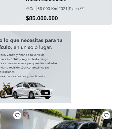
|
|
|
Cali
66.000 Km
2021
Placa **1
$85.000.000