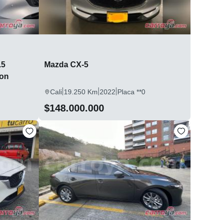
.5
Mazda CX-5
ion
|
|
|
Cali
19.250 Km
2022
Placa **0
$148.000.000