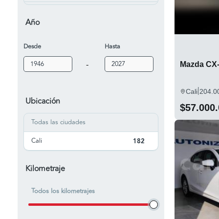
323
3
Año
5
2
Desde
Hasta
6
7
-
Mazda CX-
626
8
Allegro
6
|
Cali
204.0
Ubicación
B2000
4
$57.000
Todas las ciudades
B2200
2
Cali
BT-50
182
3
CX-30
27
Kilometraje
CX-5
31
Todos los kilometrajes
CX-50
3
CX-7
2