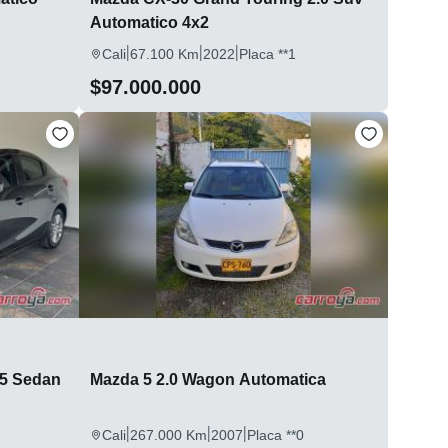
Automatico 4x2
|
|
|
Cali
67.100 Km
2022
Placa **1
$97.000.000
.5 Sedan
Mazda 5 2.0 Wagon Automatica
|
|
|
Cali
267.000 Km
2007
Placa **0