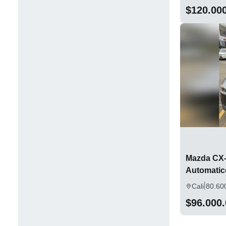
$120.00
Mazda CX-
Automatic
|
Cali
80.60
$96.000