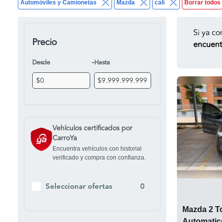
Automóviles y Camionetas
Mazda
cali
Borrar todos
Si ya co
Precio
encuentr
-
Desde
Hasta
Vehículos certificados por
CarroYa
Encuentra vehículos con historial
verificado y compra con confianza.
Seleccionar ofertas
0
Mazda 2 T
Automatic