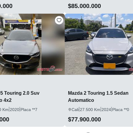
0.000
$85.000.000
5 Touring 2.0 Suv
Mazda 2 Touring 1.5 Sedan
o 4x2
Automatico
|
|
|
|
|
0 Km
2020
Placa **7
Cali
27.500 Km
2024
Placa **0
.000
$77.900.000