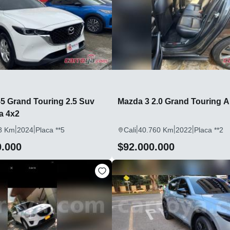
5 Grand Touring 2.5 Suv
Mazda 3 2.0 Grand Touring A
a 4x2
|
|
|
|
|
8 Km
2024
Placa **5
Cali
40.760 Km
2022
Placa **2
0.000
$92.000.000