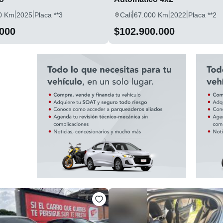
|
|
|
|
|
0 Km
2025
Placa **3
Cali
67.000 Km
2022
Placa **2
.000
$102.900.000