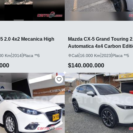
5 2.0 4x2 Mecanica High
Mazda CX-5 Grand Touring 2
Automatica 4x4 Carbon Edit
|
|
|
|
|
00 Km
2014
Placa **6
Cali
16.000 Km
2023
Placa **5
.000
$140.000.000