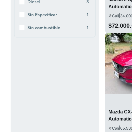
Diesel
3
Automatic
|
Sin Especificar
1
Cali
34.00
$72.000
Sin combustible
1
Mazda CX-
Automatic
|
Cali
65.53