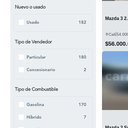
Nuevo o usado
CX-9
8
Mazda 3 2
Usado
182
|
Cali
54.00
Tipo de Vendedor
$56.000
Particular
180
Concesionario
2
Tipo de Combustible
Gasolina
170
Híbrido
7
Mazda 2 S