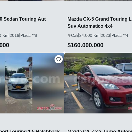
.0 Sedan Touring Aut
Mazda CX-5 Grand Touring L
Suv Automatico 4x4
|
|
|
|
|
0 Km
2016
Placa **8
Cali
24.000 Km
2023
Placa **4
.000
$160.000.000
port Touring 1.5 Hatchback
Mazda CX-7 2.3 Turbo Autom