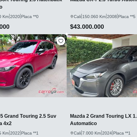
o
|
|
|
|
|
0 Km
2020
Placa **0
Cali
150.060 Km
2008
Placa **5
.000
$43.000.000
5 Grand Touring 2.5 Suv
Mazda 2 Grand Touring LX 1
a 4x2
Automatico
|
|
|
|
|
5 Km
2022
Placa **1
Cali
7.000 Km
2024
Placa **1