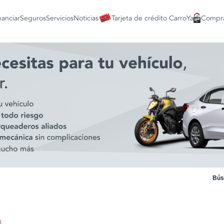
nanciar
Seguros
Servicios
Noticias
Tarjeta de crédito CarroYa
Compra
Bús