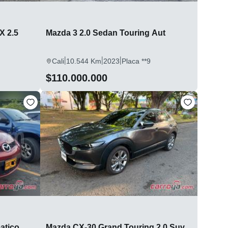
X 2.5
Mazda 3 2.0 Sedan Touring Aut
|
|
|
Cali
10.544 Km
2023
Placa **9
$110.000.000
atico
Mazda CX-30 Grand Touring 2.0 Suv