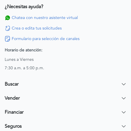
¿Necesitas ayuda?
Chatea con nuestro asistente virtual
Crea o edita tus solicitudes
Formulario para selección de canales
Horario de atención:
Lunes a Viernes
7:30 a.m. a 5:00 p.m.
Buscar
Encuentra un carro
Vender
Encuentra una moto
Publicar mi vehículo
Financiar
Contactar a un asesor
Simular crédito
Seguros