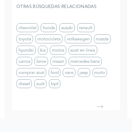
OTRAS BÚSQUEDAS RELACIONADAS
chevrolet
honda
suzuki
renault
toyota
motocicleta
volkswagen
mazda
hyundai
kia
motos
soat en linea
carros
bmw
nissan
mercedes benz
comprar soat
ford
vans
jeep
moto
diesel
audi
byd