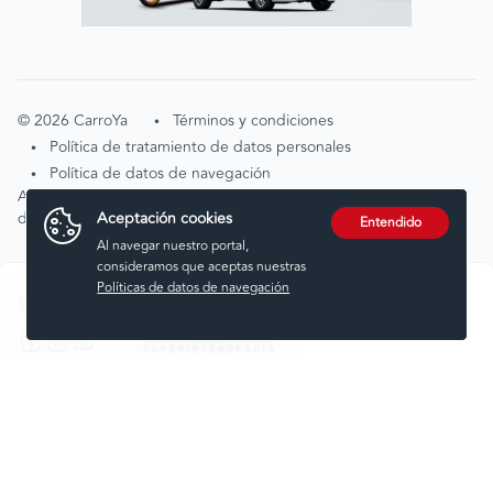
©
2026
CarroYa
Términos y condiciones
•
Política de tratamiento de datos personales
•
Política de datos de navegación
•
Atención de solicitudes por tratamiento de
Aceptación cookies
datos
tratamientodedatos@carroya.com
Entendido
Al navegar nuestro portal,
consideramos que aceptas nuestras
Políticas de datos de navegación
Síguenos en:
Comprar
Vender
Financiar
Seguros
Servicios
Noticias