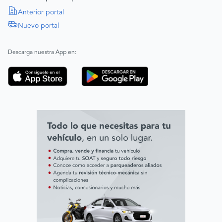
Política de Derechos Humanos
Anterior portal
Nuevo portal
|
SAGRILAFT
Español
Inglés
|
ABAC
Español
Inglés
Descarga nuestra App en:
Código de ética
Línea ética ADL digital Lab
Línea ética AVAL