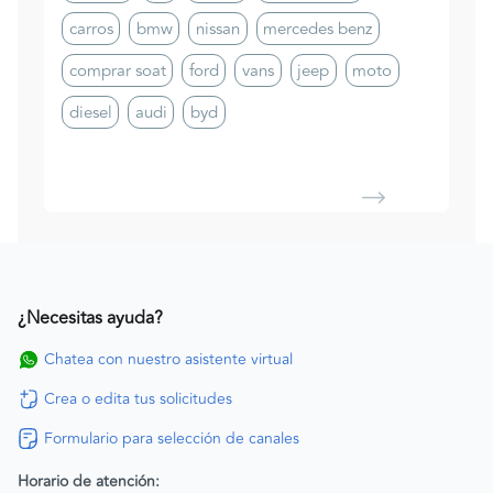
carros
bmw
nissan
mercedes benz
comprar soat
ford
vans
jeep
moto
diesel
audi
byd
¿Necesitas ayuda?
Chatea con nuestro asistente virtual
Crea o edita tus solicitudes
Formulario para selección de canales
Horario de atención: