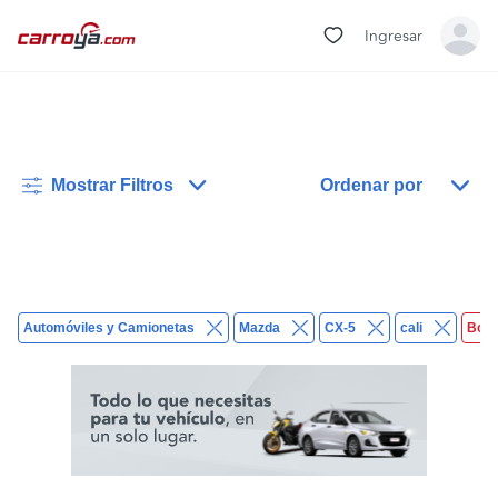
Ingresar
Mostrar Filtros
Ordenar por
Automóviles y Camionetas
Mazda
CX-5
cali
Borr