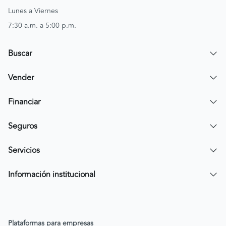
Lunes a Viernes
7:30 a.m. a 5:00 p.m.
Buscar
Encuentra un carro
Vender
Encuentra una moto
Publicar mi vehículo
Financiar
Contactar a un asesor
Simular crédito
Seguros
Compra de cartera
Compra tu SOAT
Servicios
Tarjeta de Credito AV Villas CarroYa
Compra tu Todo Riesgo
Compra y Venta Segura
Información institucional
FacilPass
Política de Sostenibilidad
Parqueadero a tu alcance
Política de Diversidad Equidad e Inclusión (DEI)
Plataformas para empresas