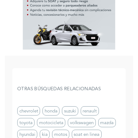
OTRAS BÚSQUEDAS RELACIONADAS
chevrolet
honda
suzuki
renault
toyota
motocicleta
volkswagen
mazda
hyundai
kia
motos
soat en linea