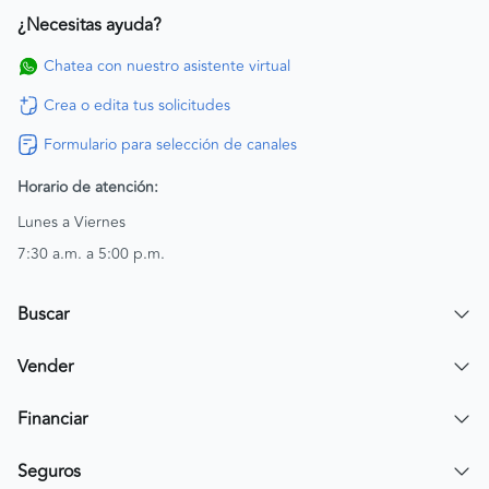
¿Necesitas ayuda?
Chatea con nuestro asistente virtual
Crea o edita tus solicitudes
Formulario para selección de canales
Horario de atención:
Lunes a Viernes
7:30 a.m. a 5:00 p.m.
Buscar
Encuentra un carro
Vender
Encuentra una moto
Publicar mi vehículo
Financiar
Contactar a un asesor
Simular crédito
Seguros