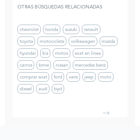
OTRAS BÚSQUEDAS RELACIONADAS
chevrolet
honda
suzuki
renault
toyota
motocicleta
volkswagen
mazda
hyundai
kia
motos
soat en linea
carros
bmw
nissan
mercedes benz
comprar soat
ford
vans
jeep
moto
diesel
audi
byd