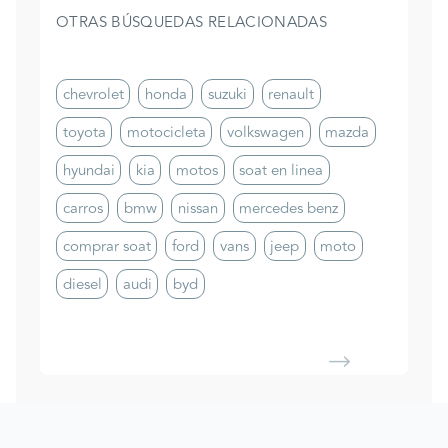
OTRAS BÚSQUEDAS RELACIONADAS
chevrolet
honda
suzuki
renault
toyota
motocicleta
volkswagen
mazda
hyundai
kia
motos
soat en linea
carros
bmw
nissan
mercedes benz
comprar soat
ford
vans
jeep
moto
diesel
audi
byd