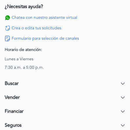
¿Necesitas ayuda?
Chatea con nuestro asistente virtual
Crea o edita tus solicitudes
Formulario para selección de canales
Horario de atención:
Lunes a Viernes
7:30 a.m. a 5:00 p.m.
Buscar
Encuentra un carro
Vender
Encuentra una moto
Publicar mi vehículo
Financiar
Contactar a un asesor
Simular crédito
Seguros