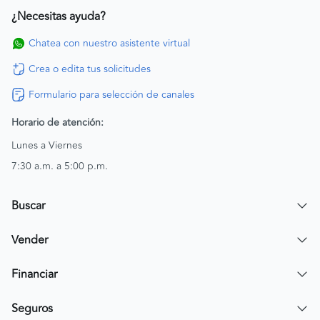
¿Necesitas ayuda?
Chatea con nuestro asistente virtual
Crea o edita tus solicitudes
Formulario para selección de canales
Horario de atención:
Lunes a Viernes
7:30 a.m. a 5:00 p.m.
Buscar
Encuentra un carro
Vender
Encuentra una moto
Publicar mi vehículo
Financiar
Contactar a un asesor
Simular crédito
Seguros