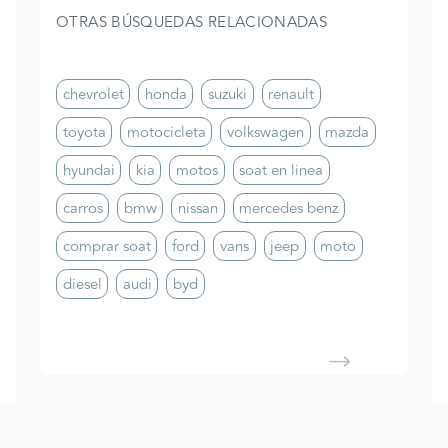
OTRAS BÚSQUEDAS RELACIONADAS
chevrolet
honda
suzuki
renault
toyota
motocicleta
volkswagen
mazda
hyundai
kia
motos
soat en linea
carros
bmw
nissan
mercedes benz
comprar soat
ford
vans
jeep
moto
diesel
audi
byd