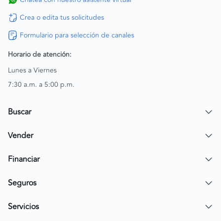
Crea o edita tus solicitudes
Formulario para selección de canales
Horario de atención:
Lunes a Viernes
7:30 a.m. a 5:00 p.m.
Buscar
Encuentra un carro
Vender
Encuentra una moto
Publicar mi vehículo
Financiar
Contactar a un asesor
Simular crédito
Seguros
Compra de cartera
Compra tu SOAT
Servicios
Tarjeta de Credito AV Villas CarroYa