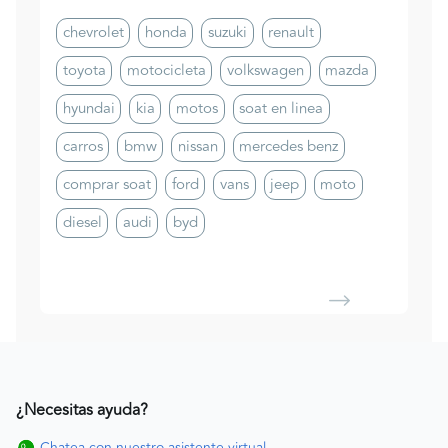
chevrolet
honda
suzuki
renault
toyota
motocicleta
volkswagen
mazda
hyundai
kia
motos
soat en linea
carros
bmw
nissan
mercedes benz
comprar soat
ford
vans
jeep
moto
diesel
audi
byd
¿Necesitas ayuda?
Chatea con nuestro asistente virtual