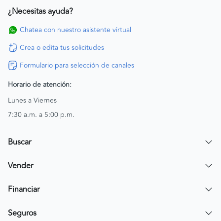
¿Necesitas ayuda?
Chatea con nuestro asistente virtual
Crea o edita tus solicitudes
Formulario para selección de canales
Horario de atención:
Lunes a Viernes
7:30 a.m. a 5:00 p.m.
Buscar
Encuentra un carro
Vender
Encuentra una moto
Publicar mi vehículo
Financiar
Contactar a un asesor
Simular crédito
Seguros