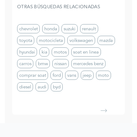
OTRAS BÚSQUEDAS RELACIONADAS
chevrolet
honda
suzuki
renault
toyota
motocicleta
volkswagen
mazda
hyundai
kia
motos
soat en linea
carros
bmw
nissan
mercedes benz
comprar soat
ford
vans
jeep
moto
diesel
audi
byd