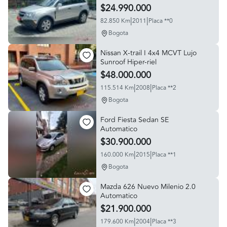
$24.990.000
|
|
82.850 Km
2011
Placa **0
Bogota
Nissan X-trail I 4x4 MCVT Lujo
Sunroof Hiper-riel
$48.000.000
|
|
115.514 Km
2008
Placa **2
Bogota
Ford Fiesta Sedan SE
Automatico
$30.900.000
|
|
160.000 Km
2015
Placa **1
Bogota
Mazda 626 Nuevo Milenio 2.0
Automatico
$21.900.000
|
|
179.600 Km
2004
Placa **3