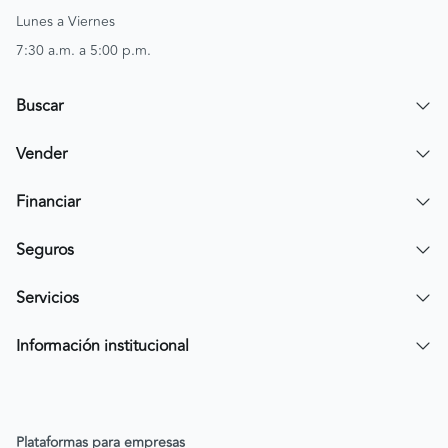
Lunes a Viernes
7:30 a.m. a 5:00 p.m.
Buscar
Encuentra un carro
Vender
Encuentra una moto
Publicar mi vehículo
Financiar
Contactar a un asesor
Simular crédito
Seguros
Compra de cartera
Compra tu SOAT
Servicios
Tarjeta de Credito AV Villas CarroYa
Compra tu Todo Riesgo
Compra y Venta Segura
Información institucional
FacilPass
Política de Sostenibilidad
Parqueadero a tu alcance
Política de Diversidad Equidad e Inclusión (DEI)
Plataformas para empresas