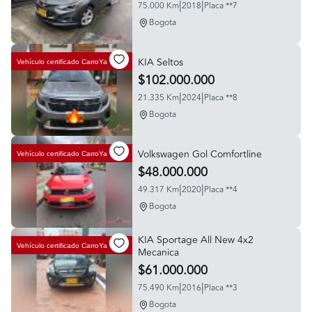
|
|
75.000 Km
2018
Placa **7
Bogota
KIA Seltos
Vehículo certificado
CarroYa
$102.000.000
|
|
21.335 Km
2024
Placa **8
Bogota
Volkswagen Gol Comfortline
Vehículo certificado
CarroYa
$48.000.000
|
|
49.317 Km
2020
Placa **4
Bogota
KIA Sportage All New 4x2
Vehículo certificado
CarroYa
Mecanica
$61.000.000
|
|
75.490 Km
2016
Placa **3
Bogota