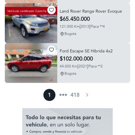
Land Rover Range Rover Evoque
Vehículo certificado
CarroYa
$65.450.000
|
|
121.000 Km
2013
Placa **4
Bogota
Ford Escape SE Hibrida 4x2
$102.000.000
|
|
44.000 Km
2021
Placa **2
Bogota
1
•••
418