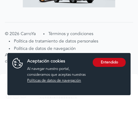
©
2026
CarroYa
Términos y condiciones
•
Política de tratamiento de datos personales
•
Política de datos de navegación
•
Atención de solicitudes por tratamiento de
Aceptación cookies
datos
tratamientodedatos@carroya.com
Entendido
Al navegar nuestro portal,
consideramos que aceptas nuestras
Políticas de datos de navegación
Síguenos en:
Comprar
Vender
Financiar
Seguros
Servicios
Noticias