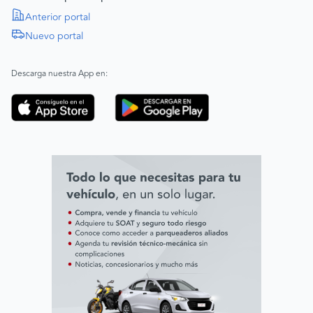
Política de Derechos Humanos
Anterior portal
Nuevo portal
|
SAGRILAFT
Español
Inglés
|
ABAC
Español
Inglés
Descarga nuestra App en:
Código de ética
Línea ética ADL digital Lab
Línea ética AVAL