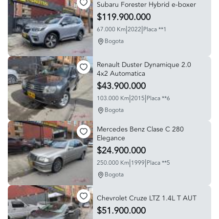
Subaru Forester Hybrid e-boxer
$119.900.000
|
|
67.000 Km
2022
Placa **1
Bogota
Renault Duster Dynamique 2.0
4x2 Automatica
$43.900.000
|
|
103.000 Km
2015
Placa **6
Bogota
Mercedes Benz Clase C 280
Elegance
$24.900.000
|
|
250.000 Km
1999
Placa **5
Bogota
Chevrolet Cruze LTZ 1.4L T AUT
$51.900.000