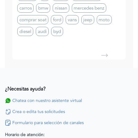
carros
bmw
nissan
mercedes benz
comprar soat
ford
vans
jeep
moto
diesel
audi
byd
¿Necesitas ayuda?
Chatea con nuestro asistente virtual
Crea o edita tus solicitudes
Formulario para selección de canales
Horario de atención: