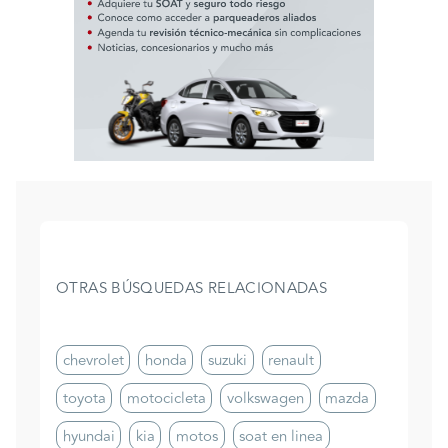
OTRAS BÚSQUEDAS RELACIONADAS
chevrolet
honda
suzuki
renault
toyota
motocicleta
volkswagen
mazda
hyundai
kia
motos
soat en linea