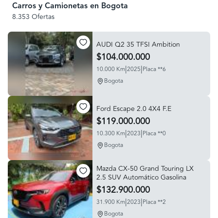
Carros y Camionetas en Bogota
8.353 Ofertas
AUDI Q2 35 TFSI Ambition
$104.000.000
|
|
10.000 Km
2025
Placa **6
Bogota
Ford Escape 2.0 4X4 F.E
$119.000.000
|
|
10.300 Km
2023
Placa **0
Bogota
Mazda CX-50 Grand Touring LX
2.5 SUV Automático Gasolina
$132.900.000
|
|
31.900 Km
2023
Placa **2
Bogota