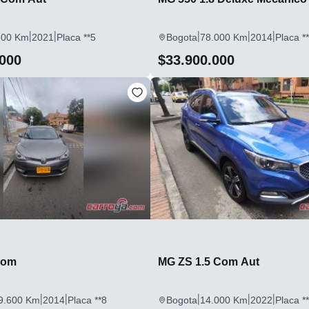
|
|
|
|
|
500 Km
2021
Placa **5
Bogota
78.000 Km
2014
Placa *
.000
$33.900.000
Com
MG ZS 1.5 Com Aut
|
|
|
|
|
9.600 Km
2014
Placa **8
Bogota
14.000 Km
2022
Placa *