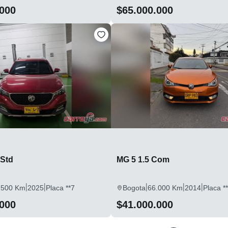
.000
$65.000.000
 Std
MG 5 1.5 Com
|
|
|
|
|
.500 Km
2025
Placa **7
Bogota
66.000 Km
2014
Placa *
.000
$41.000.000