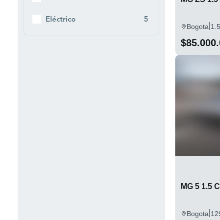
Eléctrico
5
|
Bogota
1.
$85.000
MG 5 1.5 
|
Bogota
12