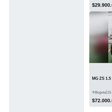
$29.900
MG ZS 1.5
|
Bogota
15
$72.000