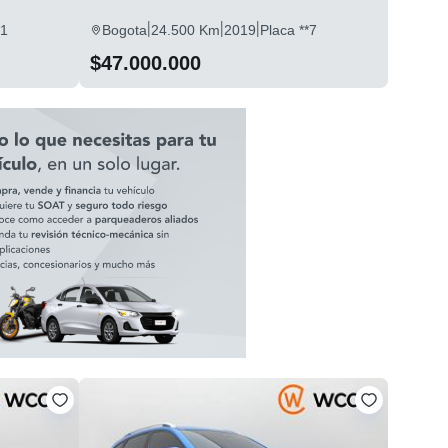
|
|
|
*1
Bogota
24.500 Km
2019
Placa **7
$47.000.000