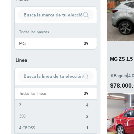
Todas las marcas
MG
39
MG ZS 1.5
Línea
|
Bogota
4.
$78.000
Todas las líneas
39
3
4
350
2
4 CROSS
1