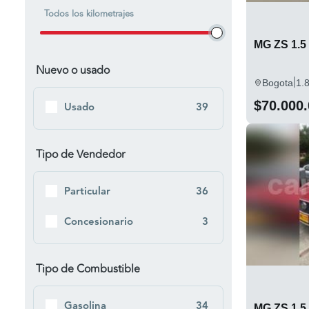
Todos los kilometrajes
Neiva
1
Sopo
MG ZS 1.
1
Nuevo o usado
Zipaquira
1
|
Bogota
1.
$70.000
Usado
39
Tipo de Vendedor
Particular
36
Concesionario
3
Tipo de Combustible
Gasolina
34
MG ZS 1.5