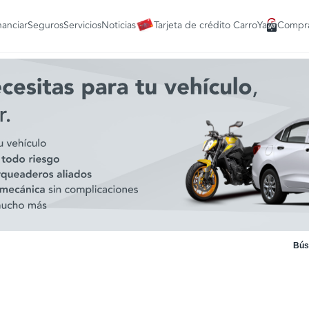
nanciar
Seguros
Servicios
Noticias
Tarjeta de crédito CarroYa
Compra
Bús