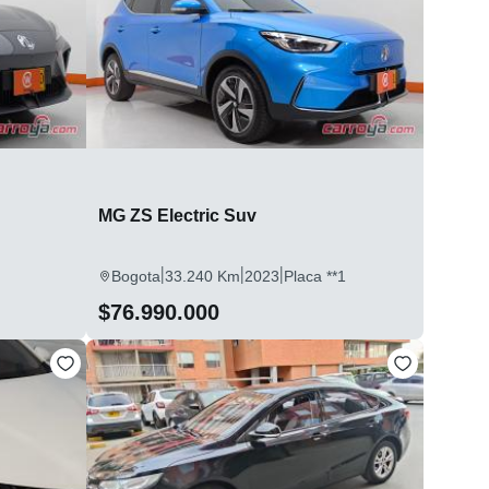
MG ZS Electric Suv
|
|
|
Bogota
33.240 Km
2023
Placa **1
$76.990.000