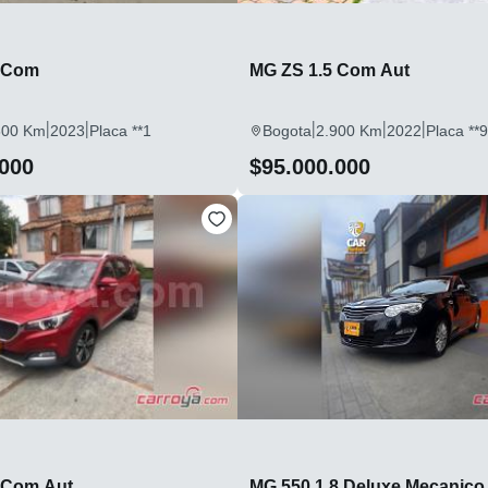
5 Com
MG ZS 1.5 Com Aut
|
|
|
|
|
800 Km
2023
Placa **1
Bogota
2.900 Km
2022
Placa **9
.000
$95.000.000
 Com Aut
MG 550 1.8 Deluxe Mecanico