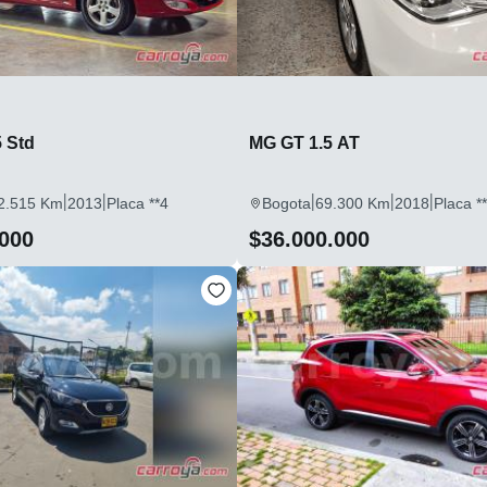
 Std
MG GT 1.5 AT
|
|
|
|
|
2.515 Km
2013
Placa **4
Bogota
69.300 Km
2018
Placa *
.000
$36.000.000