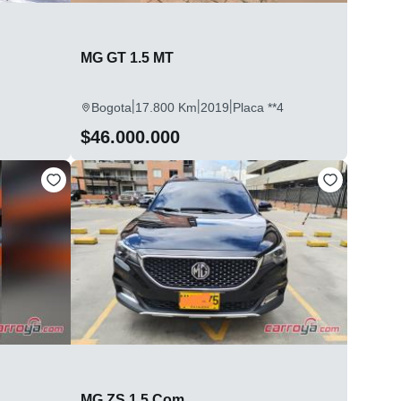
MG GT 1.5 MT
|
|
|
Bogota
17.800 Km
2019
Placa **4
$46.000.000
MG ZS 1.5 Com