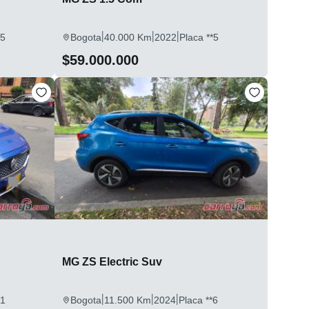
|
|
|
*5
Bogota
40.000 Km
2022
Placa **5
$59.000.000
MG ZS Electric Suv
|
|
|
*1
Bogota
11.500 Km
2024
Placa **6