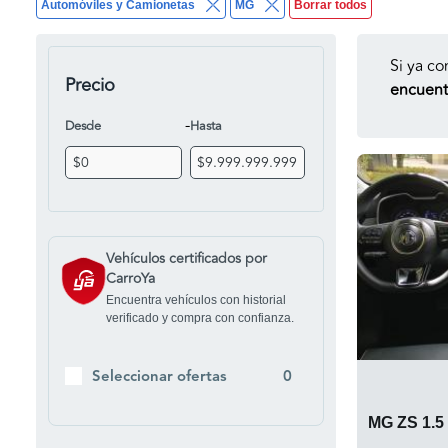
Automóviles y Camionetas
MG
Borrar todos
Si ya co
Precio
encuentr
-
Desde
Hasta
Vehículos certificados por
CarroYa
Encuentra vehículos con historial
verificado y compra con confianza.
Seleccionar ofertas
0
MG ZS 1.5