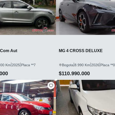
 Com Aut
MG 4 CROSS DELUXE
|
|
|
|
|
000 Km
2025
Placa **7
Bogota
8.990 Km
2026
Placa **0
.000
$110.990.000