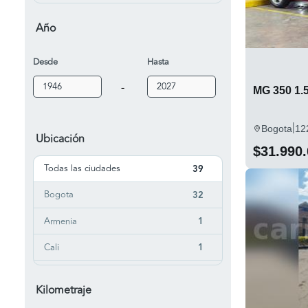
5
3
Año
550
1
Desde
Hasta
6
2
-
GT
MG 350 1.5
8
Marvel
1
|
Bogota
12
Ubicación
ZS
17
$31.990
Todas las ciudades
39
Bogota
32
Armenia
1
Cali
1
Fusagasuga
1
Kilometraje
Guamal
1