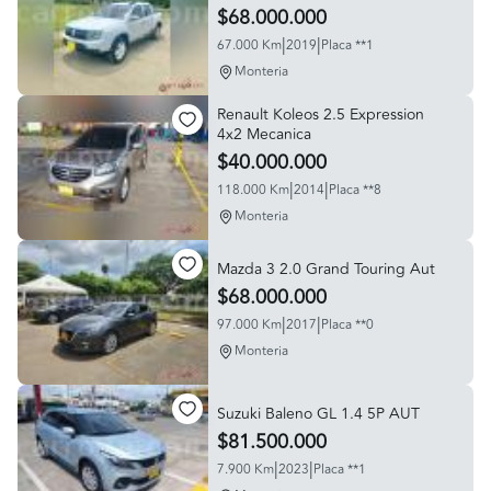
$68.000.000
|
|
67.000 Km
2019
Placa **1
Monteria
Renault Koleos 2.5 Expression
4x2 Mecanica
$40.000.000
|
|
118.000 Km
2014
Placa **8
Monteria
Mazda 3 2.0 Grand Touring Aut
$68.000.000
|
|
97.000 Km
2017
Placa **0
Monteria
Suzuki Baleno GL 1.4 5P AUT
$81.500.000
|
|
7.900 Km
2023
Placa **1