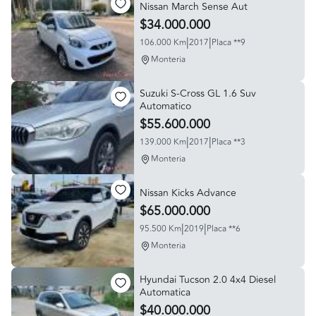
Nissan March Sense Aut
$34.000.000
|
|
106.000 Km
2017
Placa **9
Monteria
Suzuki S-Cross GL 1.6 Suv
Automatico
$55.600.000
|
|
139.000 Km
2017
Placa **3
Monteria
Nissan Kicks Advance
$65.000.000
|
|
95.500 Km
2019
Placa **6
Monteria
Hyundai Tucson 2.0 4x4 Diesel
Automatica
$40.000.000