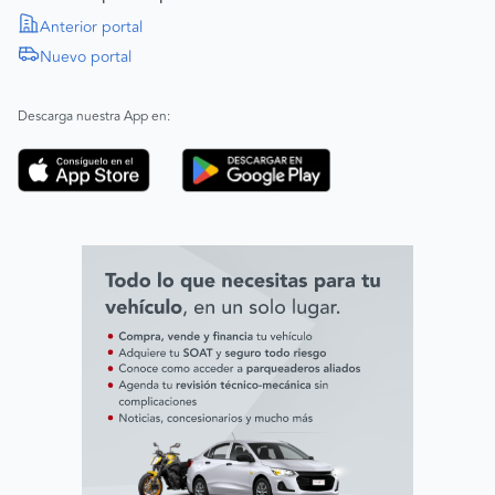
Política de Derechos Humanos
Anterior portal
Nuevo portal
|
SAGRILAFT
Español
Inglés
|
ABAC
Español
Inglés
Descarga nuestra App en:
Código de ética
Línea ética ADL digital Lab
Línea ética AVAL