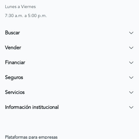
Lunes a Viernes
7:30 a.m. a 5:00 p.m.
Buscar
Encuentra un carro
Vender
Encuentra una moto
Publicar mi vehículo
Financiar
Contactar a un asesor
Simular crédito
Seguros
Compra de cartera
Compra tu SOAT
Servicios
Tarjeta de Credito AV Villas CarroYa
Compra tu Todo Riesgo
Compra y Venta Segura
Información institucional
FacilPass
Política de Sostenibilidad
Parqueadero a tu alcance
Política de Diversidad Equidad e Inclusión (DEI)
Plataformas para empresas