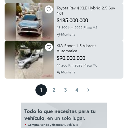
Toyota Rav 4 XLE Hybrid 2.5 Suv
4x4
$185.000.000
|
|
48.800 Km
2022
Placa **5
Monteria
KIA Sonet 1.5 Vibrant
Automatica
$90.000.000
|
|
44.200 Km
2023
Placa **0
Monteria
1
2
3
4