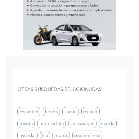
OTRAS BÚSQUEDAS RELACIONADAS
chevrolet
honda
suzuki
renault
toyota
motocicleta
volkswagen
mazda
hyundai
kia
motos
soat en linea