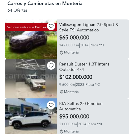
Carros y Camionetas en Monteria
64 Ofertas
Volkswagen Tiguan 2.0 Sport &
Vehículo certificado
CarroYa
Style TSI Automatico
$65.000.000
|
|
142.000 Km
2014
Placa **3
Monteria
Renault Duster 1.3T Intens
Outsider 4x4
$102.000.000
|
|
9.600 Km
2023
Placa **2
Monteria
KIA Seltos 2.0 Emotion
Automatica
$95.000.000
|
|
21.000 Km
2024
Placa **0
Monteria