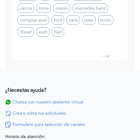
carros
bmw
nissan
mercedes benz
comprar soat
ford
vans
jeep
moto
diesel
audi
byd
¿Necesitas ayuda?
Chatea con nuestro asistente virtual
Crea o edita tus solicitudes
Formulario para selección de canales
Horario de atención: