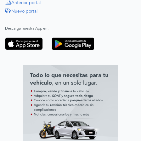
Política de Derechos Humanos
Anterior portal
Nuevo portal
|
SAGRILAFT
Español
Inglés
|
ABAC
Español
Inglés
Descarga nuestra App en:
Código de ética
Línea ética ADL digital Lab
Línea ética AVAL