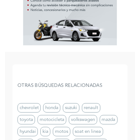
OTRAS BÚSQUEDAS RELACIONADAS
chevrolet
honda
suzuki
renault
toyota
motocicleta
volkswagen
mazda
hyundai
kia
motos
soat en linea