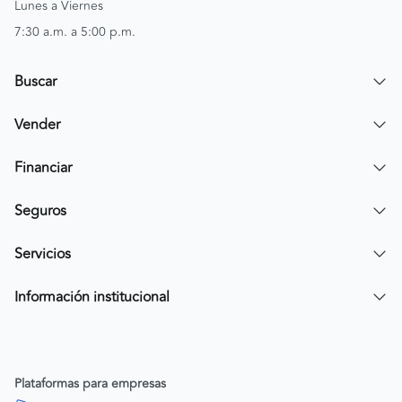
Lunes a Viernes
7:30 a.m. a 5:00 p.m.
Buscar
Encuentra un carro
Vender
Encuentra una moto
Publicar mi vehículo
Financiar
Contactar a un asesor
Simular crédito
Seguros
Compra de cartera
Compra tu SOAT
Servicios
Tarjeta de Credito AV Villas CarroYa
Compra tu Todo Riesgo
Compra y Venta Segura
Información institucional
FacilPass
Política de Sostenibilidad
Parqueadero a tu alcance
Política de Diversidad Equidad e Inclusión (DEI)
Plataformas para empresas