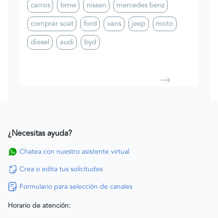
carros
bmw
nissan
mercedes benz
comprar soat
ford
vans
jeep
moto
diesel
audi
byd
¿Necesitas ayuda?
Chatea con nuestro asistente virtual
Crea o edita tus solicitudes
Formulario para selección de canales
Horario de atención: