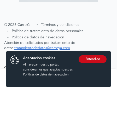
©
2026
CarroYa
Términos y condiciones
•
Política de tratamiento de datos personales
•
Política de datos de navegación
•
Atención de solicitudes por tratamiento de
datos
tratamientodedatos@carroya.com
Aceptación cookies
Entendido
Al navegar nuestro portal,
Síguenos en:
consideramos que aceptas nuestras
Políticas de datos de navegación
Comprar
Vender
Financiar
Seguros
Servicios
Noticias