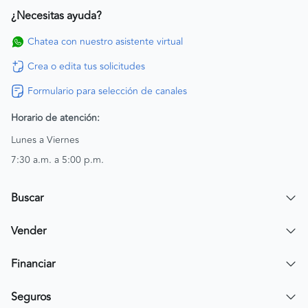
¿Necesitas ayuda?
Chatea con nuestro asistente virtual
Crea o edita tus solicitudes
Formulario para selección de canales
Horario de atención:
Lunes a Viernes
7:30 a.m. a 5:00 p.m.
Buscar
Encuentra un carro
Vender
Encuentra una moto
Publicar mi vehículo
Financiar
Contactar a un asesor
Simular crédito
Seguros