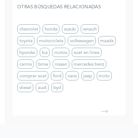
OTRAS BÚSQUEDAS RELACIONADAS
chevrolet
honda
suzuki
renault
toyota
motocicleta
volkswagen
mazda
hyundai
kia
motos
soat en linea
carros
bmw
nissan
mercedes benz
comprar soat
ford
vans
jeep
moto
diesel
audi
byd