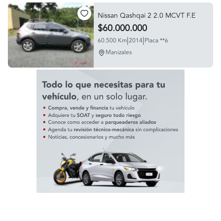
Nissan Qashqai 2 2.0 MCVT F.E
$60.000.000
|
|
60.500 Km
2014
Placa **6
Manizales