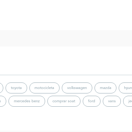
toyota
motocicleta
volkswagen
mazda
hyun
n
mercedes benz
comprar soat
ford
vans
j