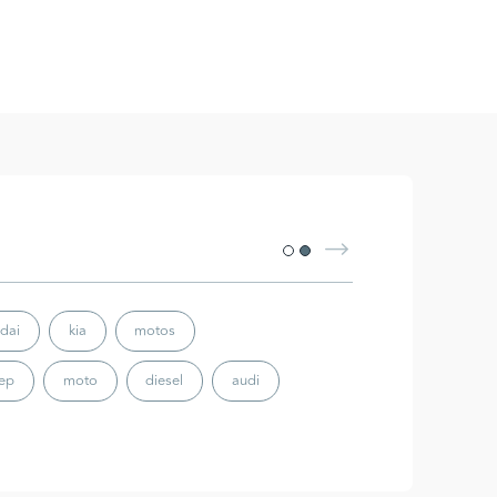
dai
kia
motos
eep
moto
diesel
audi