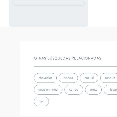
OTRAS BÚSQUEDAS RELACIONADAS
chevrolet
honda
suzuki
renault
soat en linea
carros
bmw
nissa
byd