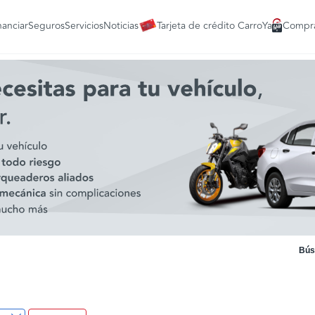
nanciar
Seguros
Servicios
Noticias
Tarjeta de crédito CarroYa
Compra
Bús