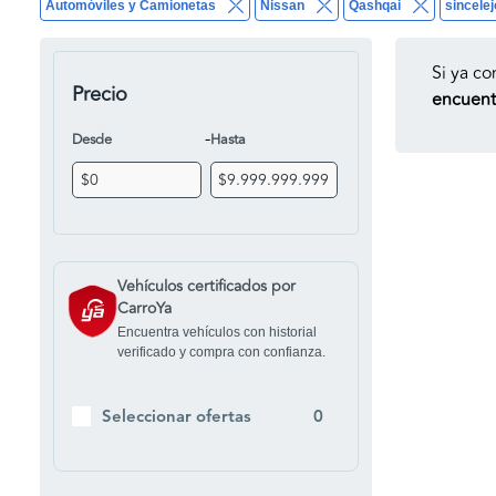
Automóviles y Camionetas
Nissan
Qashqai
sincelej
Si ya co
Precio
encuentr
-
Desde
Hasta
Vehículos certificados por
CarroYa
Encuentra vehículos con historial
verificado y compra con confianza.
Seleccionar ofertas
0