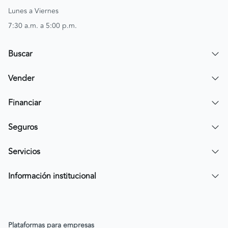
Lunes a Viernes
7:30 a.m. a 5:00 p.m.
Buscar
Encuentra un carro
Vender
Encuentra una moto
Publicar mi vehículo
Financiar
Contactar a un asesor
Simular crédito
Seguros
Compra de cartera
Compra tu SOAT
Servicios
Tarjeta de Credito AV Villas CarroYa
Compra tu Todo Riesgo
Compra y Venta Segura
Información institucional
FacilPass
Política de Sostenibilidad
Parqueadero a tu alcance
Política de Diversidad Equidad e Inclusión (DEI)
Plataformas para empresas