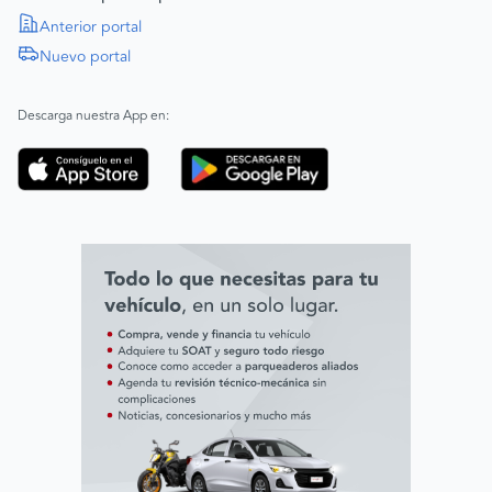
Política de Derechos Humanos
Anterior portal
Nuevo portal
|
SAGRILAFT
Español
Inglés
|
ABAC
Español
Inglés
Descarga nuestra App en:
Código de ética
Línea ética ADL digital Lab
Línea ética AVAL