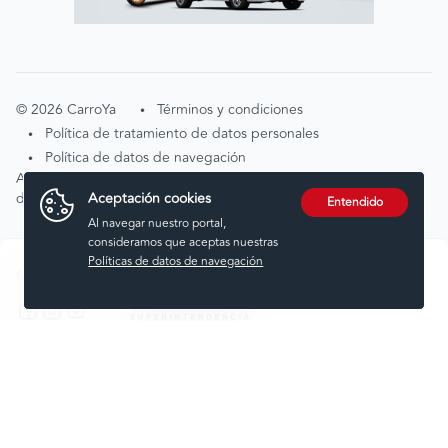
©
2026
CarroYa
Términos y condiciones
•
Política de tratamiento de datos personales
•
Política de datos de navegación
•
Atención de solicitudes por tratamiento de
Aceptación cookies
datos
tratamientodedatos@carroya.com
Entendido
Al navegar nuestro portal,
consideramos que aceptas nuestras
Políticas de datos de navegación
Síguenos en:
Comprar
Vender
Financiar
Seguros
Servicios
Noticias