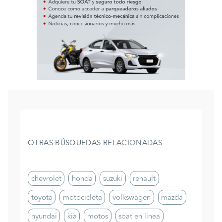
OTRAS BÚSQUEDAS RELACIONADAS
chevrolet
honda
suzuki
renault
toyota
motocicleta
volkswagen
mazda
hyundai
kia
motos
soat en linea