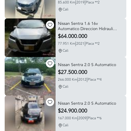
|
|
85.600 Km
2019
Placa **2
Cali
Nissan Sentra 1.6 16v
Automatico Direccion Hidraulica
Full Equipo
$64.000.000
|
|
77.951 Km
2021
Placa **2
Cali
Nissan Sentra 2.0 S Automatico
$27.500.000
|
|
266.000 Km
2012
Placa **4
Cali
Nissan Sentra 2.0 S Automatico
$24.900.000
|
|
167.000 Km
2009
Placa **6
Cali