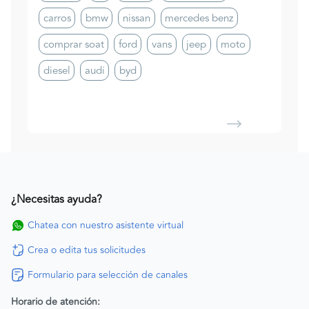
carros
bmw
nissan
mercedes benz
comprar soat
ford
vans
jeep
moto
diesel
audi
byd
¿Necesitas ayuda?
Chatea con nuestro asistente virtual
Crea o edita tus solicitudes
Formulario para selección de canales
Horario de atención: