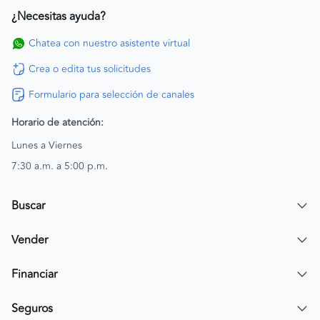
¿Necesitas ayuda?
Chatea con nuestro asistente virtual
Crea o edita tus solicitudes
Formulario para selección de canales
Horario de atención:
Lunes a Viernes
7:30 a.m. a 5:00 p.m.
Buscar
Encuentra un carro
Vender
Encuentra una moto
Publicar mi vehículo
Financiar
Contactar a un asesor
Simular crédito
Seguros