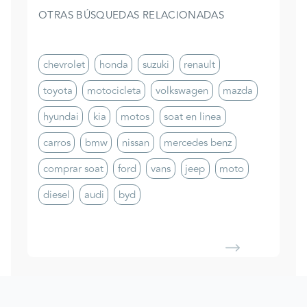
OTRAS BÚSQUEDAS RELACIONADAS
chevrolet
honda
suzuki
renault
toyota
motocicleta
volkswagen
mazda
hyundai
kia
motos
soat en linea
carros
bmw
nissan
mercedes benz
comprar soat
ford
vans
jeep
moto
diesel
audi
byd