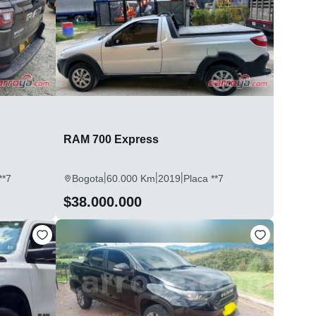
RAM 700 Express
|
|
|
**7
Bogota
60.000 Km
2019
Placa **7
$38.000.000