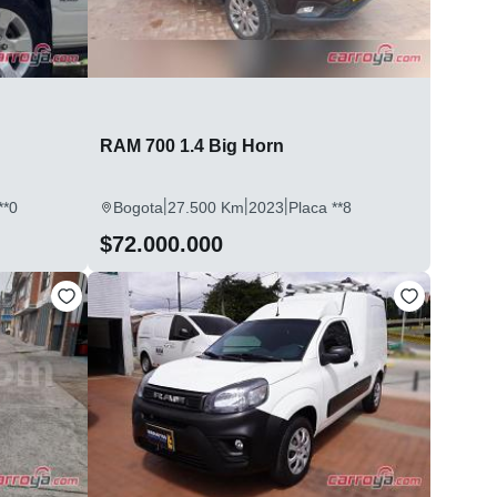
RAM 700 1.4 Big Horn
|
|
|
**0
Bogota
27.500 Km
2023
Placa **8
$72.000.000