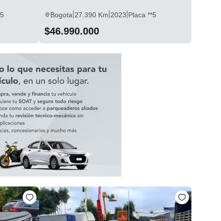
|
|
|
*5
Bogota
27.390 Km
2023
Placa **5
$46.990.000