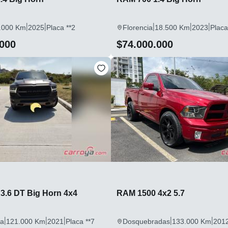
|
|
|
|
|
.000 Km
2025
Placa **2
Florencia
18.500 Km
2023
Placa
.000
$74.000.000
RAM 1500 3.6 DT Big Horn 4x4
RAM 1500 4x2 5.7
|
|
|
|
|
la
121.000 Km
2021
Placa **7
Dosquebradas
133.000 Km
201