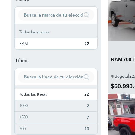
Todas las marcas
RAM
22
RAM 700 1
Línea
|
Bogota
22
$60.990
Todas las líneas
22
1000
2
1500
7
700
13