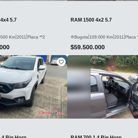
4x4 5.7
RAM 1500 4x2 5.7
|
|
|
|
|
.500 Km
2011
Placa **2
Bogota
109.000 Km
2011
Placa 
.000
$59.500.000
.4 Big Horn
RAM 700 1.4 Big Horn