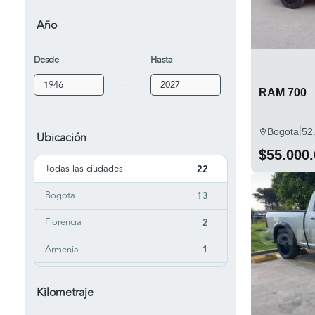
Año
Desde
Hasta
-
RAM 700
|
Bogota
52
Ubicación
$55.000
Todas las ciudades
22
Bogota
13
Florencia
2
Armenia
1
Barranquilla
1
Kilometraje
Cartago
1