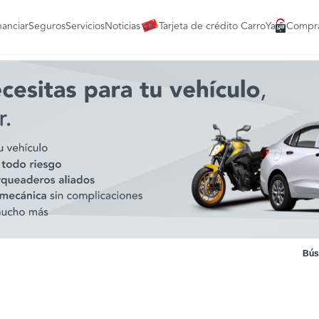
nanciar
Seguros
Servicios
Noticias
Tarjeta de crédito CarroYa
Compra
Bús