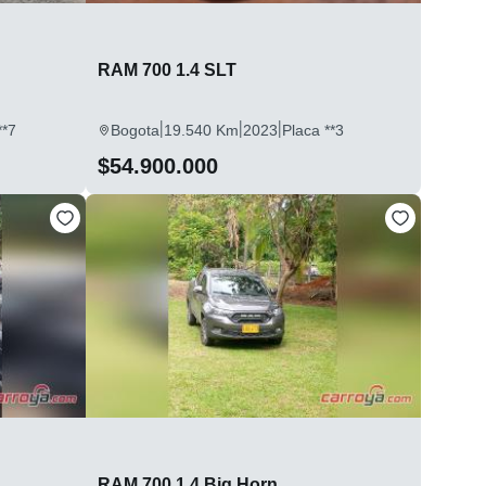
RAM 700 1.4 SLT
|
|
|
**7
Bogota
19.540 Km
2023
Placa **3
$54.900.000
RAM 700 1.4 Big Horn