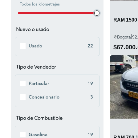
Todos los kilometrajes
Dosquebradas
1
Medellin
1
RAM 1500 
Nuevo o usado
Neiva
1
|
Bogota
92
Pereira
1
Usado
22
$67.000
Tipo de Vendedor
Particular
19
Concesionario
3
Tipo de Combustible
Gasolina
19
RAM 700 1