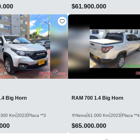
0.000
$61.900.000
.4 Big Horn
RAM 700 1.4 Big Horn
|
|
|
|
|
.300 Km
2023
Placa **3
Neiva
61.000 Km
2023
Placa **4
.000
$65.000.000