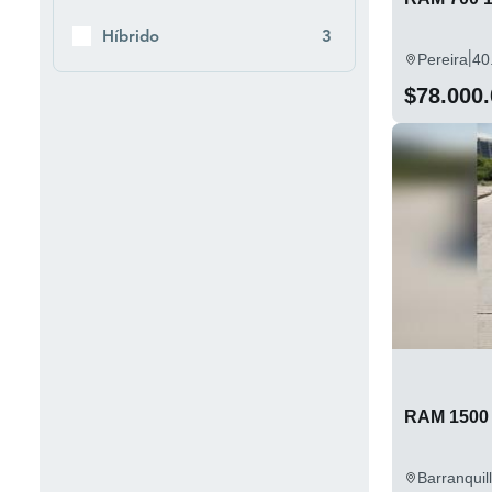
Híbrido
3
|
Pereira
40
$78.000
Barranquil