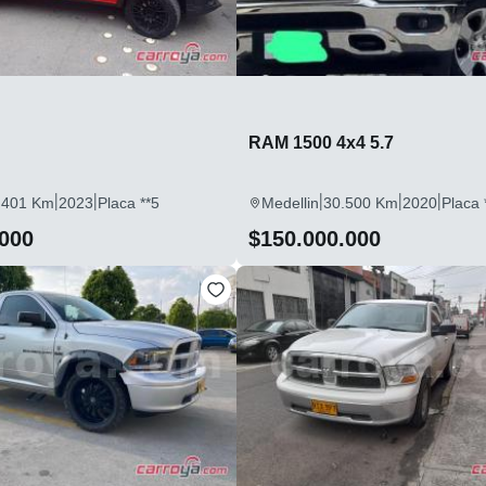
RAM 1500 4x4 5.7
|
|
|
|
|
.401 Km
2023
Placa **5
Medellin
30.500 Km
2020
Placa 
.000
$150.000.000