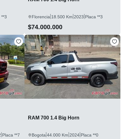
|
|
|
 **3
Florencia
18.500 Km
2023
Placa **3
$74.000.000
RAM 700 1.4 Big Horn
|
|
|
|
2
Placa **7
Bogota
44.000 Km
2024
Placa **0