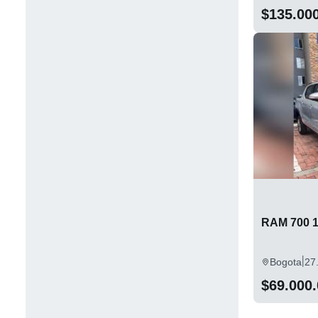
$135.00
RAM 700 1
|
Bogota
27
$69.000