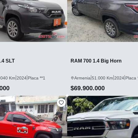
.4 SLT
RAM 700 1.4 Big Horn
|
|
|
|
|
.040 Km
2024
Placa **1
Armenia
51.000 Km
2024
Placa 
.000
$69.900.000