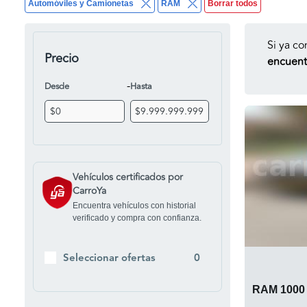
Automóviles y Camionetas
RAM
Borrar todos
Si ya co
Precio
encuentr
-
Desde
Hasta
Vehículos certificados por
CarroYa
Encuentra vehículos con historial
verificado y compra con confianza.
Seleccionar ofertas
0
RAM 1000 