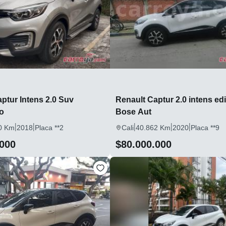
ptur Intens 2.0 Suv
Renault Captur 2.0 intens ed
o
Bose Aut
|
|
|
|
|
0 Km
2018
Placa **2
Cali
40.862 Km
2020
Placa **9
.000
$80.000.000