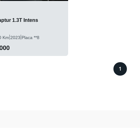
ptur 1.3T Intens
|
|
0 Km
2023
Placa **8
.000
1