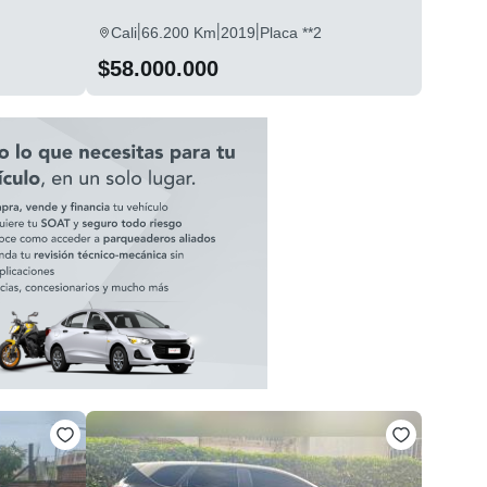
|
|
|
Cali
66.200 Km
2019
Placa **2
$58.000.000