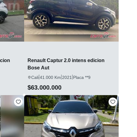
icion
Renault Captur 2.0 intens edicion
Bose Aut
|
|
|
Cali
41.000 Km
2021
Placa **9
$63.000.000