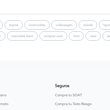
toyota
motocicleta
volkswagen
mazda
hyun
n
mercedes benz
comprar soat
ford
vans
j
Seguros
arro
Compra tu SOAT
 moto
Compra tu Todo Riesgo