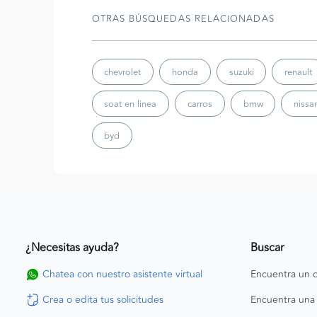
OTRAS BÚSQUEDAS RELACIONADAS
chevrolet
honda
suzuki
renault
soat en linea
carros
bmw
nissa
byd
¿Necesitas ayuda?
Buscar
Chatea con nuestro asistente virtual
Encuentra un c
Crea o edita tus solicitudes
Encuentra una