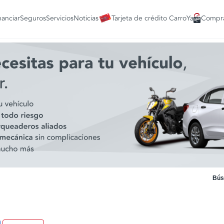
nanciar
Seguros
Servicios
Noticias
Tarjeta de crédito CarroYa
Compra
Bús