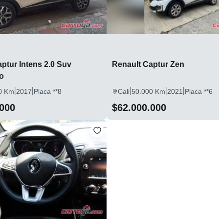
ptur Intens 2.0 Suv
Renault Captur Zen
o
|
|
|
|
|
0 Km
2017
Placa **8
Cali
50.000 Km
2021
Placa **6
.000
$62.000.000