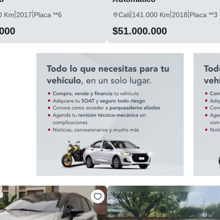
|
|
|
|
|
0 Km
2017
Placa **6
Cali
141.000 Km
2018
Placa **3
.000
$51.000.000