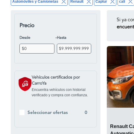
Automóviles y Camionetas
Renault
Captur
cali
Si ya co
Precio
encuentr
-
Desde
Hasta
Vehículos certificados por
CarroYa
Encuentra vehículos con historial
verificado y compra con confianza.
Seleccionar ofertas
0
Renault Ca
Automatic