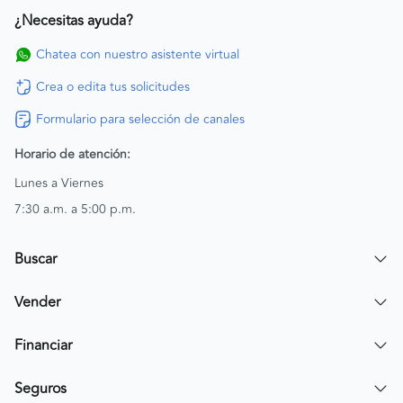
¿Necesitas ayuda?
Chatea con nuestro asistente virtual
Crea o edita tus solicitudes
Formulario para selección de canales
Horario de atención:
Lunes a Viernes
7:30 a.m. a 5:00 p.m.
Buscar
Encuentra un carro
Vender
Encuentra una moto
Publicar mi vehículo
Financiar
Contactar a un asesor
Simular crédito
Seguros