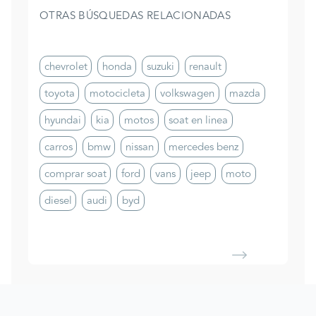
OTRAS BÚSQUEDAS RELACIONADAS
chevrolet
honda
suzuki
renault
toyota
motocicleta
volkswagen
mazda
hyundai
kia
motos
soat en linea
carros
bmw
nissan
mercedes benz
comprar soat
ford
vans
jeep
moto
diesel
audi
byd