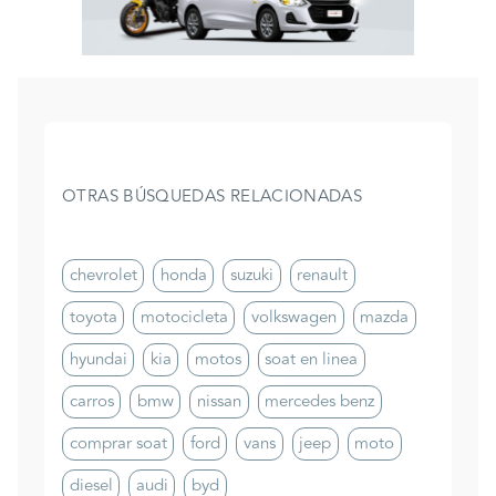
OTRAS BÚSQUEDAS RELACIONADAS
chevrolet
honda
suzuki
renault
toyota
motocicleta
volkswagen
mazda
hyundai
kia
motos
soat en linea
carros
bmw
nissan
mercedes benz
comprar soat
ford
vans
jeep
moto
diesel
audi
byd