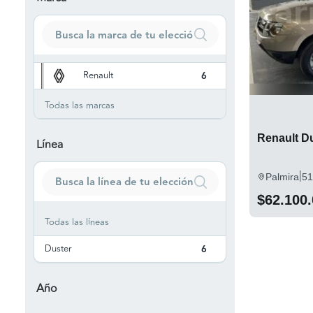
Renault
6
Todas las marcas
Renault Du
Línea
|
Palmira
51
$62.100
Todas las líneas
Duster
6
Año