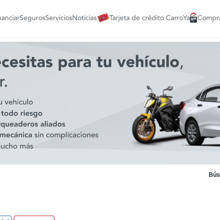
nanciar
Seguros
Servicios
Noticias
Tarjeta de crédito CarroYa
Compra
Bús