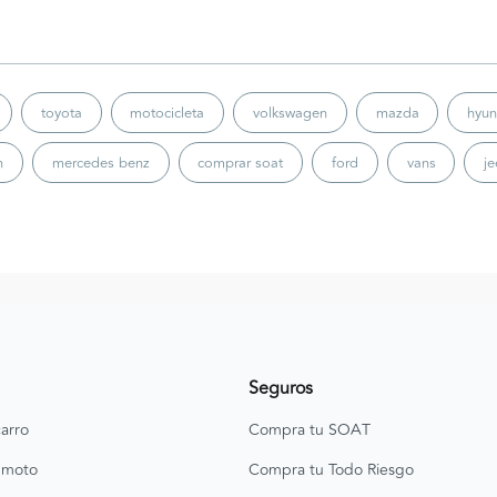
toyota
motocicleta
volkswagen
mazda
hyun
n
mercedes benz
comprar soat
ford
vans
j
Seguros
arro
Compra tu SOAT
 moto
Compra tu Todo Riesgo