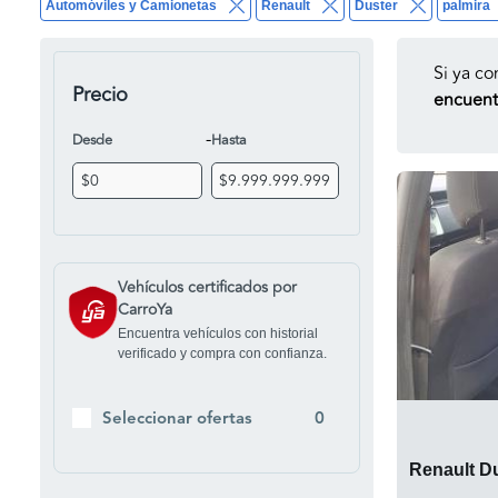
Automóviles y Camionetas
Renault
Duster
palmira
Si ya co
Precio
encuentr
-
Desde
Hasta
Vehículos certificados por
CarroYa
Encuentra vehículos con historial
verificado y compra con confianza.
Seleccionar ofertas
0
Renault Du