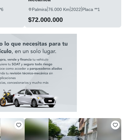
|
|
|
*6
Palmira
76.000 Km
2022
Placa **1
$72.000.000