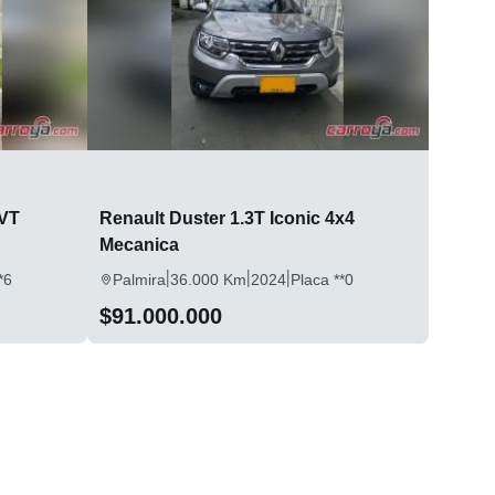
CVT
Renault Duster 1.3T Iconic 4x4
Mecanica
|
|
|
*6
Palmira
36.000 Km
2024
Placa **0
$91.000.000