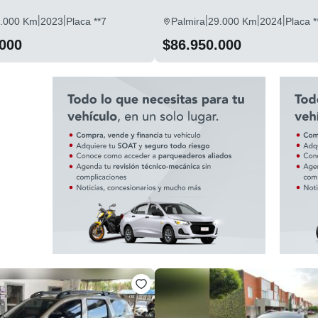
|
|
|
|
|
.000 Km
2023
Placa **7
Palmira
29.000 Km
2024
Placa *
.000
$86.950.000