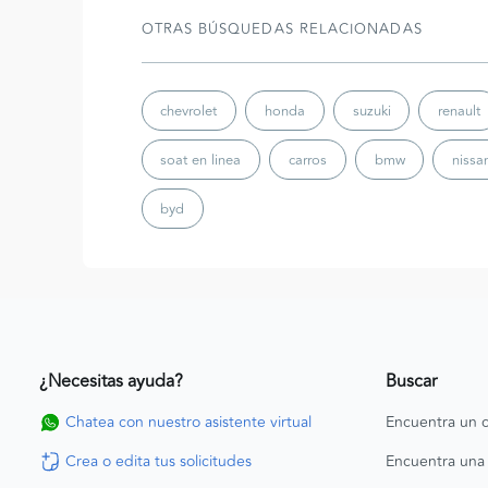
OTRAS BÚSQUEDAS RELACIONADAS
chevrolet
honda
suzuki
renault
soat en linea
carros
bmw
nissa
byd
¿Necesitas ayuda?
Buscar
Chatea con nuestro asistente virtual
Encuentra un c
Crea o edita tus solicitudes
Encuentra una