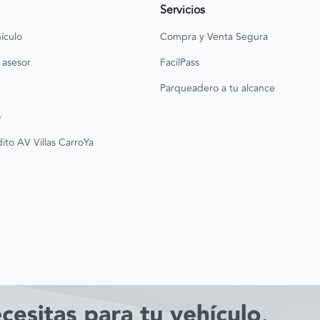
Servicios
ículo
Compra y Venta Segura
 asesor
FacilPass
Parqueadero a tu alcance
o
ito AV Villas CarroYa