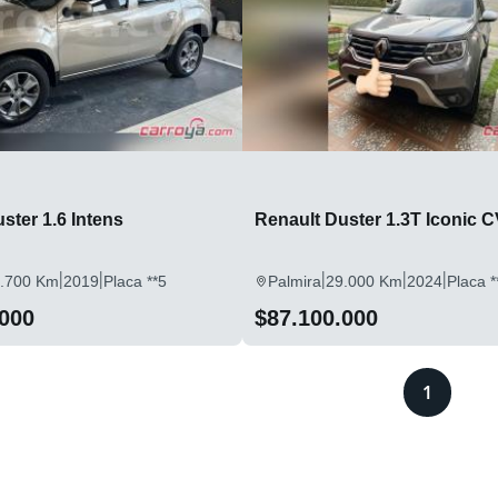
ster 1.6 Intens
Renault Duster 1.3T Iconic 
|
|
|
|
|
.700 Km
2019
Placa **5
Palmira
29.000 Km
2024
Placa *
.000
$87.100.000
1