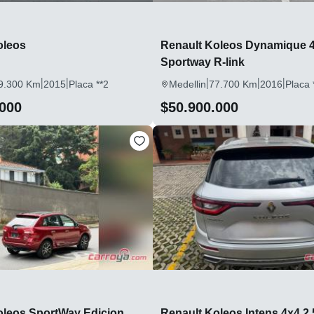
oleos
Renault Koleos Dynamique 
Sportway R-link
|
|
|
|
|
9.300 Km
2015
Placa **2
Medellin
77.700 Km
2016
Placa 
.000
$50.900.000
oleos SportWay Edicion
Renault Koleos Intens 4x4 2.5 S