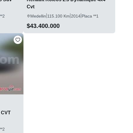
Cvt
|
|
|
**2
Medellin
115.100 Km
2014
Placa **1
$43.400.000
e CVT
**2