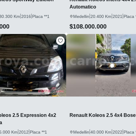
Automatico
|
|
|
|
|
30.300 Km
2016
Placa **1
Medellin
20.400 Km
2021
Placa 
.000
$108.000.000
oleos 2.5 Expression 4x2
Renault Koleos 2.5 4x4 Bos
a
|
|
|
|
|
6.000 Km
2012
Placa **1
Medellin
40.000 Km
2022
Placa 