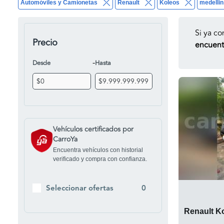
Automóviles y Camionetas
Renault
Koleos
medellin
Si ya co
Precio
encuentr
-
Desde
Hasta
Vehículos certificados por
CarroYa
Encuentra vehículos con historial
verificado y compra con confianza.
Seleccionar ofertas
0
Renault K