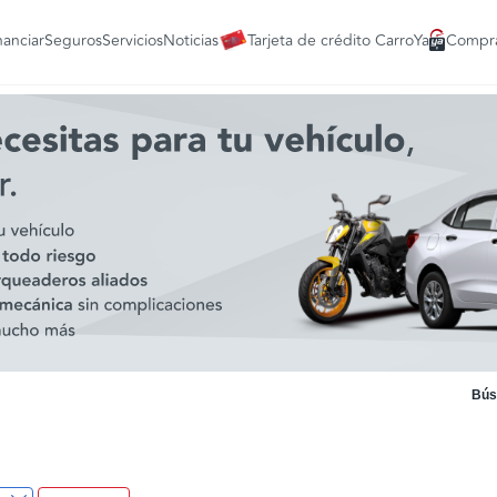
nanciar
Seguros
Servicios
Noticias
Tarjeta de crédito CarroYa
Compra
Bús