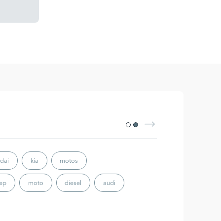
dai
kia
motos
eep
moto
diesel
audi