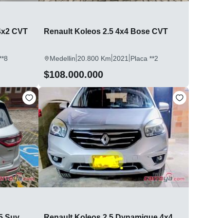
4x2 CVT
Renault Koleos 2.5 4x4 Bose CVT
|
|
|
**8
Medellin
20.800 Km
2021
Placa **2
$108.000.000
uv
Renault Koleos 2.5 Dynamique 4x4