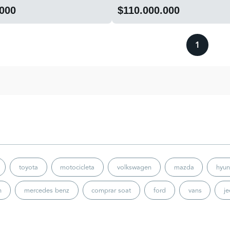
.000
$110.000.000
1
toyota
motocicleta
volkswagen
mazda
hyun
n
mercedes benz
comprar soat
ford
vans
j