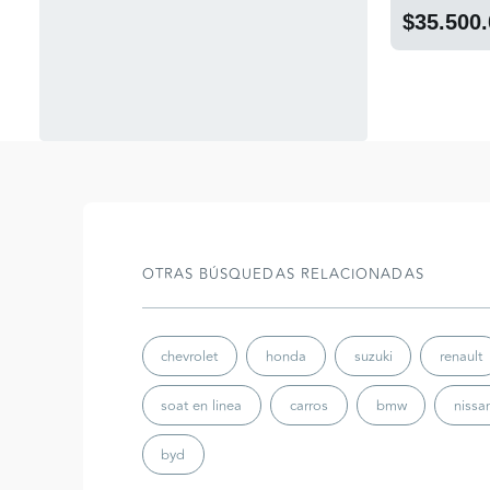
$35.500
OTRAS BÚSQUEDAS RELACIONADAS
chevrolet
honda
suzuki
renault
soat en linea
carros
bmw
nissa
byd