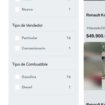
Nuevo
1
Renault K
Tipo de Vendedor
|
Medellin
9
$49.900
Particular
16
Concesionario
1
Tipo de Combustible
Gasolina
16
Diesel
1
Renault K