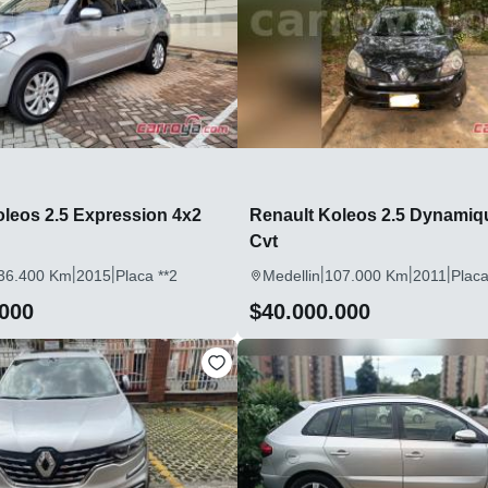
oleos 2.5 Expression 4x2
Renault Koleos 2.5 Dynamiq
Cvt
|
|
|
|
|
36.400 Km
2015
Placa **2
Medellin
107.000 Km
2011
Placa
.000
$40.000.000