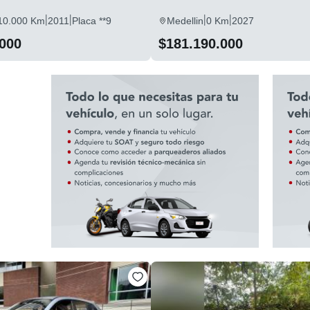
|
|
|
|
10.000 Km
2011
Placa **9
Medellin
0 Km
2027
.000
$181.190.000