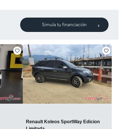
Simula tu financiación
Renault Koleos SportWay Edicion
Limitada