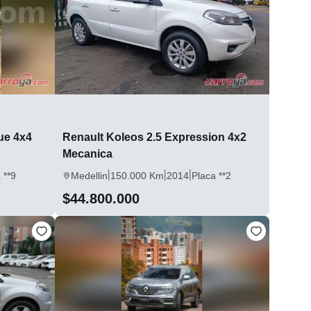
ue 4x4
Renault Koleos 2.5 Expression 4x2
Mecanica
|
|
|
 **9
Medellin
150.000 Km
2014
Placa **2
$44.800.000