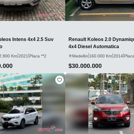
eos Intens 4x4 2.5 Suv
Renault Koleos 2.0 Dynamiq
o
4x4 Diesel Automatica
|
|
|
|
|
2.800 Km
2021
Placa **2
Medellin
160.000 Km
2014
Placa
0.000
$30.000.000