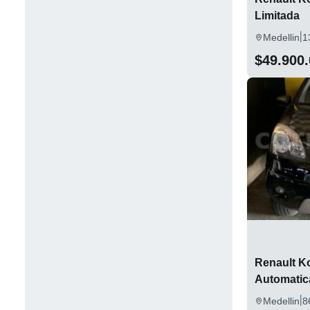
Limitada
|
Medellin
1
$49.900
Renault K
Automatic
|
Medellin
8