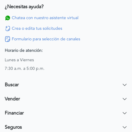
¿Necesitas ayuda?
Chatea con nuestro asistente virtual
Crea o edita tus solicitudes
Formulario para selección de canales
Horario de atención:
Lunes a Viernes
7:30 a.m. a 5:00 p.m.
Buscar
Encuentra un carro
Vender
Encuentra una moto
Publicar mi vehículo
Financiar
Contactar a un asesor
Simular crédito
Seguros