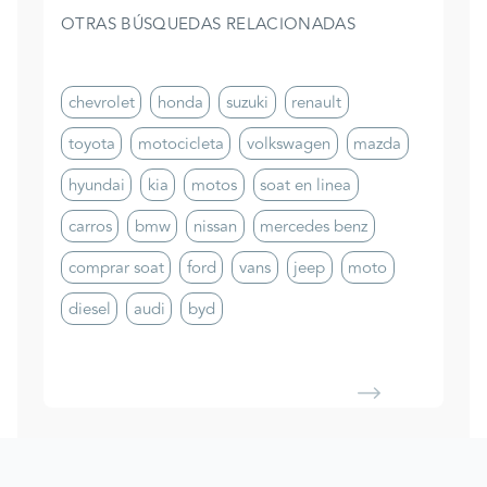
OTRAS BÚSQUEDAS RELACIONADAS
chevrolet
honda
suzuki
renault
toyota
motocicleta
volkswagen
mazda
hyundai
kia
motos
soat en linea
carros
bmw
nissan
mercedes benz
comprar soat
ford
vans
jeep
moto
diesel
audi
byd