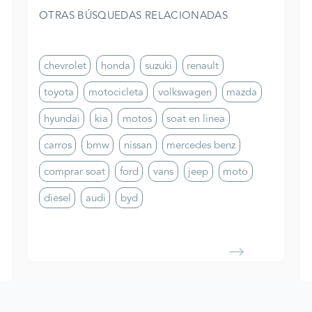
OTRAS BÚSQUEDAS RELACIONADAS
chevrolet
honda
suzuki
renault
toyota
motocicleta
volkswagen
mazda
hyundai
kia
motos
soat en linea
carros
bmw
nissan
mercedes benz
comprar soat
ford
vans
jeep
moto
diesel
audi
byd