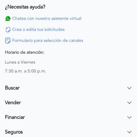
¿Necesitas ayuda?
Chatea con nuestro asistente virtual
Crea o edita tus solicitudes
Formulario para selección de canales
Horario de atención:
Lunes a Viernes
7:30 a.m. a 5:00 p.m.
Buscar
Encuentra un carro
Vender
Encuentra una moto
Publicar mi vehículo
Financiar
Contactar a un asesor
Simular crédito
Seguros