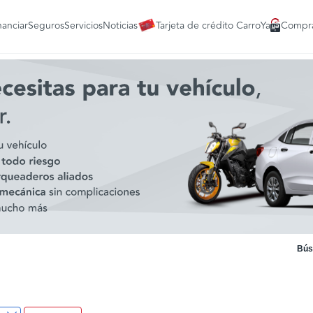
nanciar
Seguros
Servicios
Noticias
Tarjeta de crédito CarroYa
Compra
Bús