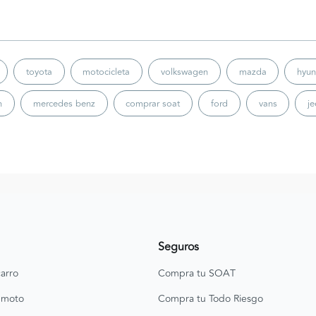
toyota
motocicleta
volkswagen
mazda
hyun
n
mercedes benz
comprar soat
ford
vans
j
Seguros
arro
Compra tu SOAT
 moto
Compra tu Todo Riesgo