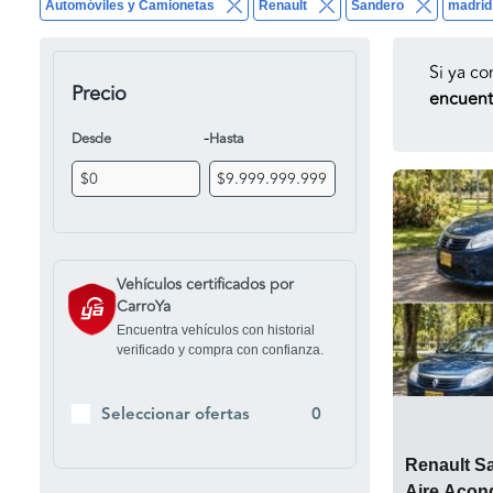
Automóviles y Camionetas
Renault
Sandero
madrid
Si ya co
Precio
encuentr
-
Desde
Hasta
Vehículos certificados por
CarroYa
Encuentra vehículos con historial
verificado y compra con confianza.
Seleccionar ofertas
0
Renault S
Aire Acon