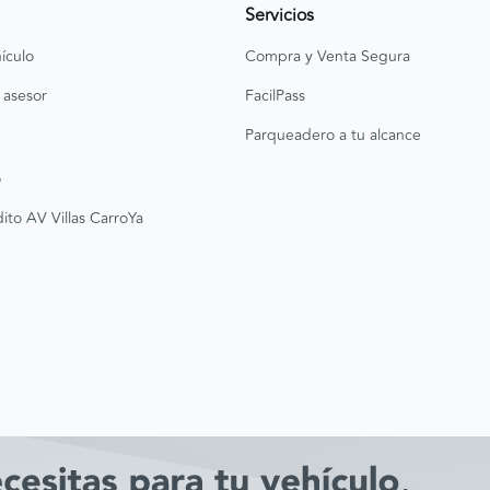
Servicios
ículo
Compra y Venta Segura
 asesor
FacilPass
Parqueadero a tu alcance
o
ito AV Villas CarroYa