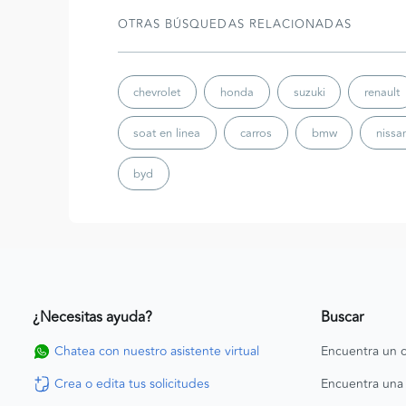
OTRAS BÚSQUEDAS RELACIONADAS
chevrolet
honda
suzuki
renault
soat en linea
carros
bmw
nissa
byd
¿Necesitas ayuda?
Buscar
Chatea con nuestro asistente virtual
Encuentra un c
Crea o edita tus solicitudes
Encuentra una