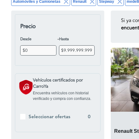
Automóviles y Camionetas
Renault
Stepway
medell
Si ya co
Precio
encuentr
-
Desde
Hasta
Vehículos certificados por
CarroYa
Encuentra vehículos con historial
verificado y compra con confianza.
Seleccionar ofertas
0
Renault S