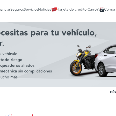
nanciar
Seguros
Servicios
Noticias
Tarjeta de crédito CarroYa
Compra
Bús