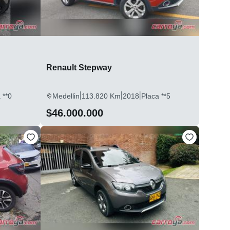
Renault Stepway
|
|
|
 **0
Medellin
113.820 Km
2018
Placa **5
$46.000.000