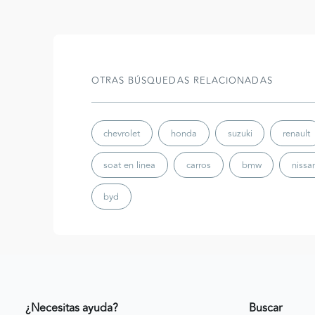
OTRAS BÚSQUEDAS RELACIONADAS
chevrolet
honda
suzuki
renault
soat en linea
carros
bmw
nissa
byd
¿Necesitas ayuda?
Buscar