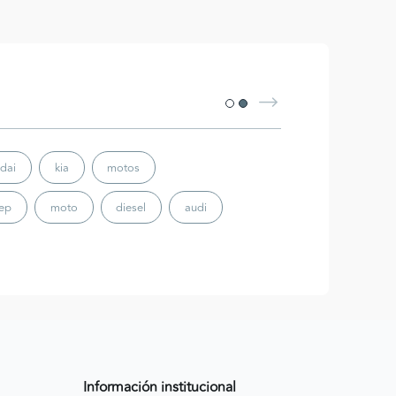
dai
kia
motos
eep
moto
diesel
audi
Información institucional