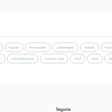
toyota
motocicleta
volkswagen
mazda
hyun
n
mercedes benz
comprar soat
ford
vans
j
Seguros