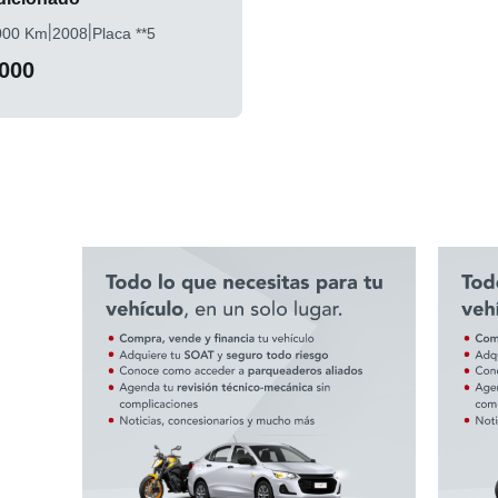
|
|
000 Km
2008
Placa **5
.000