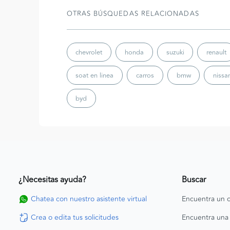
OTRAS BÚSQUEDAS RELACIONADAS
chevrolet
honda
suzuki
renault
soat en linea
carros
bmw
nissa
byd
¿Necesitas ayuda?
Buscar
Chatea con nuestro asistente virtual
Encuentra un c
Crea o edita tus solicitudes
Encuentra una