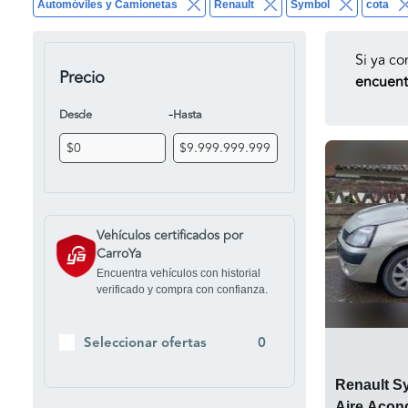
Automóviles y Camionetas
Renault
Symbol
cota
Si ya co
Precio
encuentr
-
Desde
Hasta
Vehículos certificados por
CarroYa
Encuentra vehículos con historial
verificado y compra con confianza.
Seleccionar ofertas
0
Renault S
Aire Acon