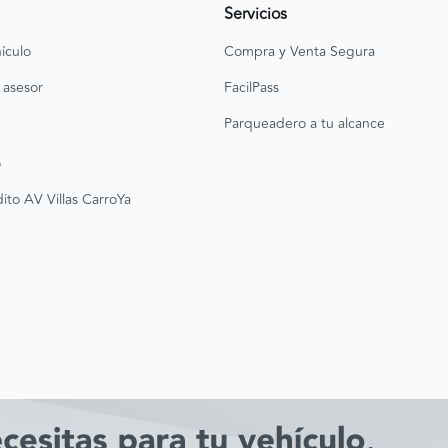
Servicios
ículo
Compra y Venta Segura
 asesor
FacilPass
Parqueadero a tu alcance
o
ito AV Villas CarroYa