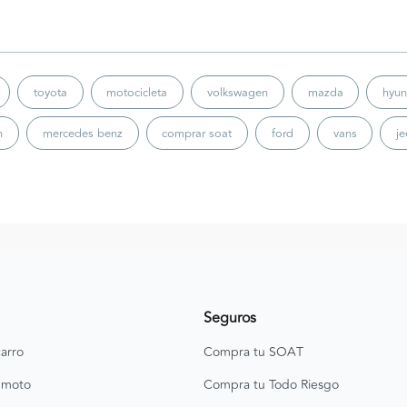
toyota
motocicleta
volkswagen
mazda
hyun
n
mercedes benz
comprar soat
ford
vans
j
Seguros
arro
Compra tu SOAT
 moto
Compra tu Todo Riesgo