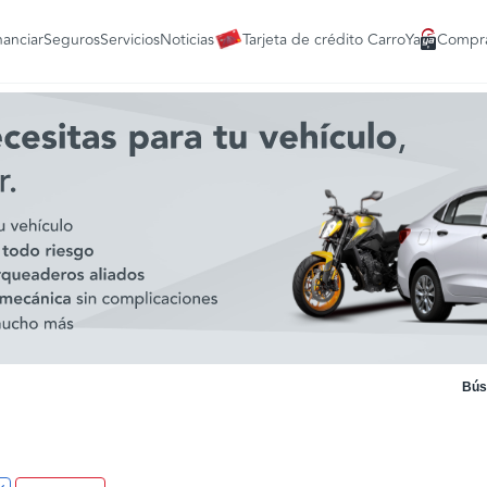
nanciar
Seguros
Servicios
Noticias
Tarjeta de crédito CarroYa
Compra
Bús