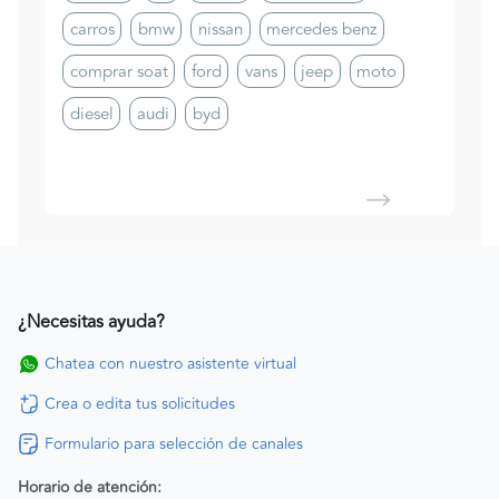
carros
bmw
nissan
mercedes benz
comprar soat
ford
vans
jeep
moto
diesel
audi
byd
¿Necesitas ayuda?
Chatea con nuestro asistente virtual
Crea o edita tus solicitudes
Formulario para selección de canales
Horario de atención: