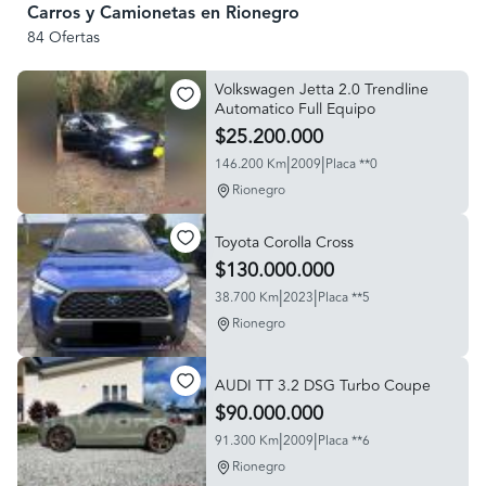
Carros y Camionetas en Rionegro
84 Ofertas
Volkswagen Jetta 2.0 Trendline
Automatico Full Equipo
$25.200.000
|
|
146.200 Km
2009
Placa **0
Rionegro
Toyota Corolla Cross
$130.000.000
|
|
38.700 Km
2023
Placa **5
Rionegro
AUDI TT 3.2 DSG Turbo Coupe
$90.000.000
|
|
91.300 Km
2009
Placa **6
Rionegro