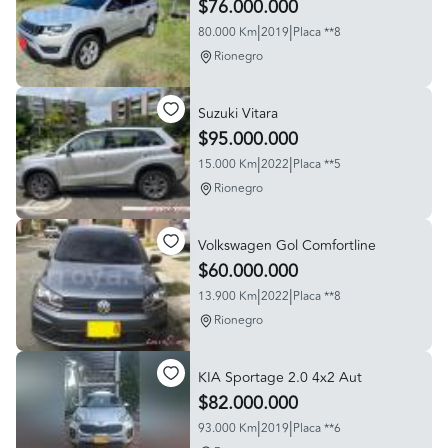
$76.000.000
|
|
80.000 Km
2019
Placa **8
Rionegro
Suzuki Vitara
$95.000.000
|
|
15.000 Km
2022
Placa **5
Rionegro
Volkswagen Gol Comfortline
$60.000.000
|
|
13.900 Km
2022
Placa **8
Rionegro
KIA Sportage 2.0 4x2 Aut
$82.000.000
|
|
93.000 Km
2019
Placa **6