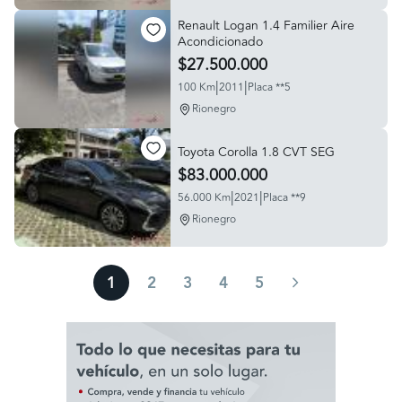
Renault Logan 1.4 Familier Aire
Acondicionado
$27.500.000
|
|
100 Km
2011
Placa **5
Rionegro
Toyota Corolla 1.8 CVT SEG
$83.000.000
|
|
56.000 Km
2021
Placa **9
Rionegro
1
2
3
4
5