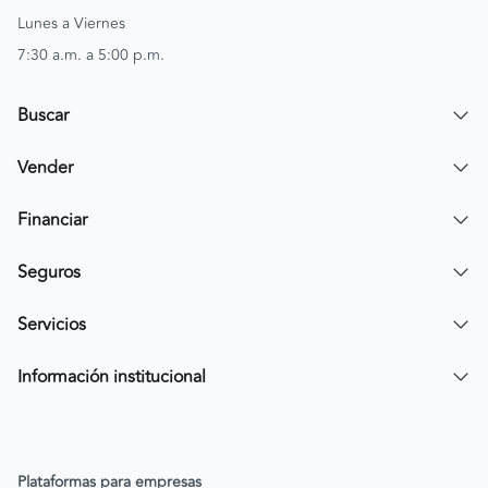
Lunes a Viernes
7:30 a.m. a 5:00 p.m.
Buscar
Encuentra un carro
Vender
Encuentra una moto
Publicar mi vehículo
Financiar
Contactar a un asesor
Simular crédito
Seguros
Compra de cartera
Compra tu SOAT
Servicios
Tarjeta de Credito AV Villas CarroYa
Compra tu Todo Riesgo
Compra y Venta Segura
Información institucional
FacilPass
Política de Sostenibilidad
Parqueadero a tu alcance
Política de Diversidad Equidad e Inclusión (DEI)
Plataformas para empresas