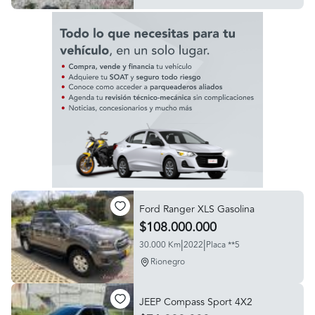
Ford Ranger XLS Gasolina
$108.000.000
|
|
30.000 Km
2022
Placa **5
Rionegro
JEEP Compass Sport 4X2