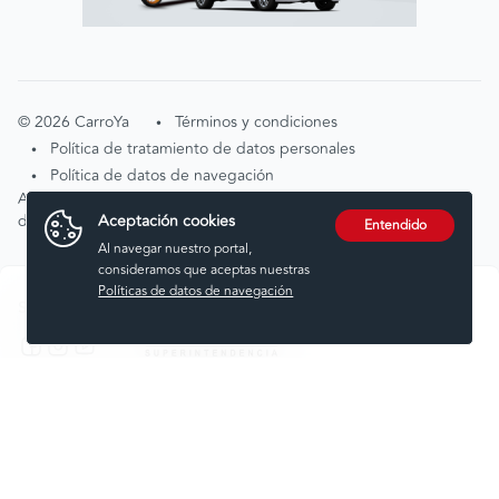
©
2026
CarroYa
Términos y condiciones
•
Política de tratamiento de datos personales
•
Política de datos de navegación
•
Atención de solicitudes por tratamiento de
Aceptación cookies
datos
tratamientodedatos@carroya.com
Entendido
Al navegar nuestro portal,
consideramos que aceptas nuestras
Políticas de datos de navegación
Síguenos en:
Comprar
Vender
Financiar
Seguros
Servicios
Noticias