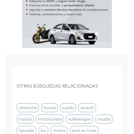
OTRAS BÚSQUEDAS RELACIONADAS
chevrolet
honda
suzuki
renault
toyota
motocicleta
volkswagen
mazda
hyundai
kia
motos
soat en linea