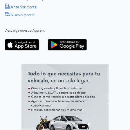
Política de Derechos Humanos
Anterior portal
Nuevo portal
|
SAGRILAFT
Español
Inglés
|
ABAC
Español
Inglés
Descarga nuestra App en:
Código de ética
Línea ética ADL digital Lab
Línea ética AVAL