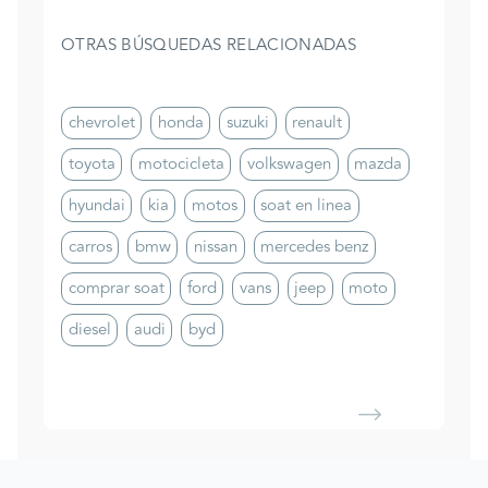
OTRAS BÚSQUEDAS RELACIONADAS
chevrolet
honda
suzuki
renault
toyota
motocicleta
volkswagen
mazda
hyundai
kia
motos
soat en linea
carros
bmw
nissan
mercedes benz
comprar soat
ford
vans
jeep
moto
diesel
audi
byd