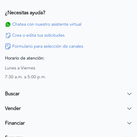
¿Necesitas ayuda?
Chatea con nuestro asistente virtual
Crea o edita tus solicitudes
Formulario para selección de canales
Horario de atención:
Lunes a Viernes
7:30 a.m. a 5:00 p.m.
Buscar
Encuentra un carro
Vender
Encuentra una moto
Publicar mi vehículo
Financiar
Contactar a un asesor