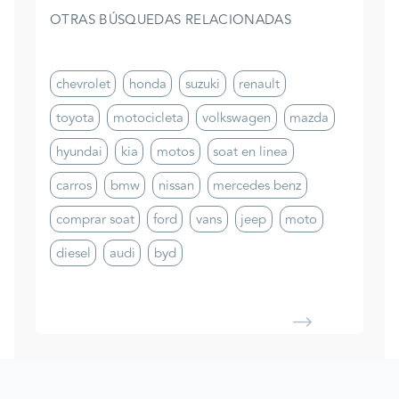
OTRAS BÚSQUEDAS RELACIONADAS
chevrolet
honda
suzuki
renault
toyota
motocicleta
volkswagen
mazda
hyundai
kia
motos
soat en linea
carros
bmw
nissan
mercedes benz
comprar soat
ford
vans
jeep
moto
diesel
audi
byd