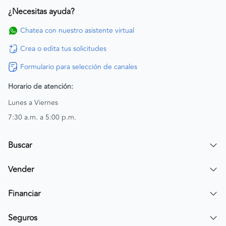
¿Necesitas ayuda?
Chatea con nuestro asistente virtual
Crea o edita tus solicitudes
Formulario para selección de canales
Horario de atención:
Lunes a Viernes
7:30 a.m. a 5:00 p.m.
Buscar
Encuentra un carro
Vender
Encuentra una moto
Publicar mi vehículo
Financiar
Contactar a un asesor
Simular crédito
Seguros