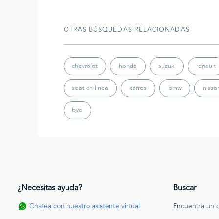
OTRAS BÚSQUEDAS RELACIONADAS
chevrolet
honda
suzuki
renault
soat en linea
carros
bmw
nissa
byd
¿Necesitas ayuda?
Buscar
Chatea con nuestro asistente virtual
Encuentra un c