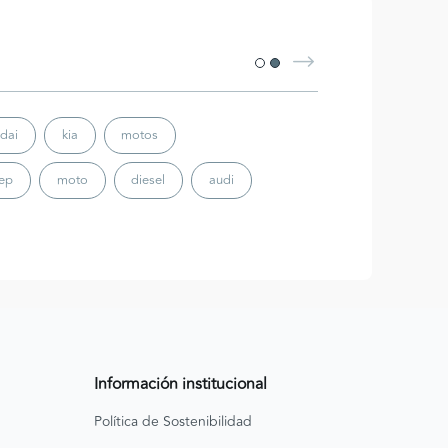
dai
kia
motos
eep
moto
diesel
audi
Información institucional
Política de Sostenibilidad