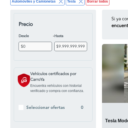
Automóviles y Camionetas
Tesla
Borrar todos
Si ya co
Precio
encuentr
-
Desde
Hasta
Vehículos certificados por
CarroYa
Encuentra vehículos con historial
verificado y compra con confianza.
Seleccionar ofertas
0
Tesla Mode