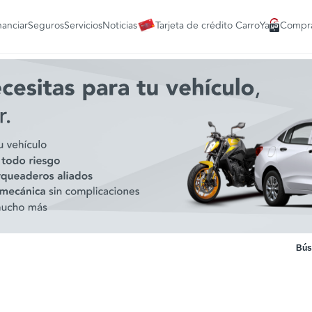
nanciar
Seguros
Servicios
Noticias
Tarjeta de crédito CarroYa
Compra
Bús