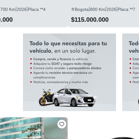
|
|
|
|
|
.700 Km
2026
Placa **4
Bogota
800 Km
2026
Placa **7
0.000
$115.000.000