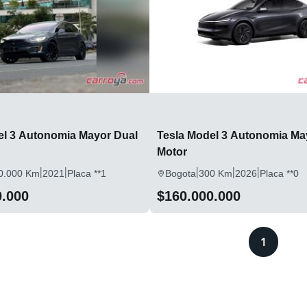
el 3 Autonomia Mayor Dual
Tesla Model 3 Autonomia Ma
Motor
|
|
|
|
|
0.000 Km
2021
Placa **1
Bogota
300 Km
2026
Placa **0
0.000
$160.000.000
1