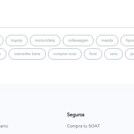
toyota
motocicleta
volkswagen
mazda
hyun
n
mercedes benz
comprar soat
ford
vans
j
Seguros
arro
Compra tu SOAT