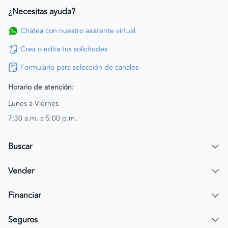
¿Necesitas ayuda?
Chatea con nuestro asistente virtual
Crea o edita tus solicitudes
Formulario para selección de canales
Horario de atención:
Lunes a Viernes
7:30 a.m. a 5:00 p.m.
Buscar
Encuentra un carro
Vender
Encuentra una moto
Publicar mi vehículo
Financiar
Contactar a un asesor
Simular crédito
Seguros