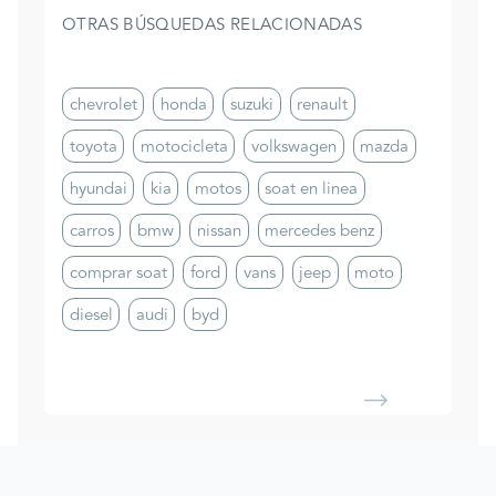
OTRAS BÚSQUEDAS RELACIONADAS
chevrolet
honda
suzuki
renault
toyota
motocicleta
volkswagen
mazda
hyundai
kia
motos
soat en linea
carros
bmw
nissan
mercedes benz
comprar soat
ford
vans
jeep
moto
diesel
audi
byd